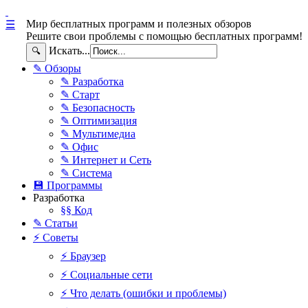
Мир бесплатных программ и полезных обзоров
☰
Решите свои проблемы с помощью бесплатных программ!
Искать...
🔍
✎ Обзоры
✎ Разработка
✎ Старт
✎ Безопасность
✎ Оптимизация
✎ Мультимедиа
✎ Офис
✎ Интернет и Сеть
✎ Система
💾 Программы
Разработка
§§ Код
✎ Статьи
⚡ Советы
⚡ Браузер
⚡ Социальные сети
⚡ Что делать (ошибки и проблемы)