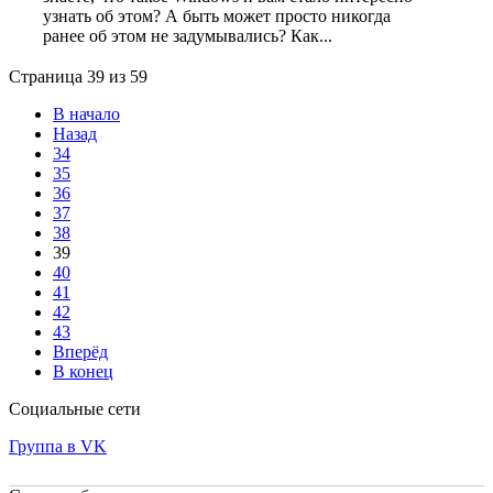
узнать об этом? А быть может просто никогда
ранее об этом не задумывались? Как...
Страница 39 из 59
В начало
Назад
34
35
36
37
38
39
40
41
42
43
Вперёд
В конец
Социальные сети
Группа в VK