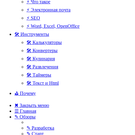
⚡ Что такое
⚡ Электронная почта
⚡ SEO
⚡ Word, Excel, OpenOffice
🛠 Инструменты
🛠 Калькуляторы
🛠 Конвертеры
🛠 Кулинария
🛠 Развлечения
🛠 Таймеры
🛠 Текст и Html
⛳ Почему
✖ Закрыть меню
☰ Главная
✎ Обзоры
✎ Разработка
✎ Старт