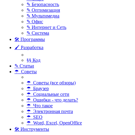
✎ Безопасность
✎ Оптимизация
✎ Мультимедиа
✎ Офис
✎ Интернет и Сеть
✎ Система
🛠 Программы
🖌 Разработка
§§ Код
✎ Статьи
☂ Советы
☂ Советы (все обзоры)
☂ Браузер
☂ Социальные сети
☂ Ошибки - что делать?
☂ Что такое
☂ Электронная почта
☂ SEO
☂ Word, Excel, OpenOffice
🛠 Инструменты