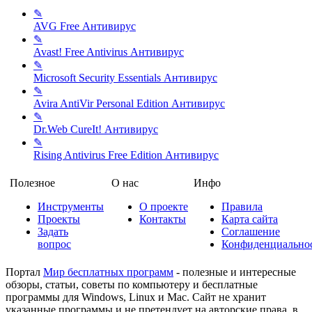
✎
AVG Free
Антивирус
✎
Avast! Free Antivirus
Антивирус
✎
Microsoft Security Essentials
Антивирус
✎
Avira AntiVir Personal Edition
Антивирус
✎
Dr.Web CureIt!
Антивирус
✎
Rising Antivirus Free Edition
Антивирус
Полезное
О нас
Инфо
Инструменты
О проекте
Правила
Проекты
Контакты
Карта сайта
Задать
Соглашение
вопрос
Конфиденциально
Портал
Мир бесплатных программ
- полезные и интересные
обзоры, статьи, советы по компьютеру и бесплатные
программы для Windows, Linux и Mac. Сайт не хранит
указанные программы и не претендует на авторские права, в