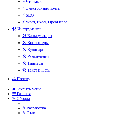
⚡ Что такое
⚡ Электронная почта
⚡ SEO
⚡ Word, Excel, OpenOffice
🛠 Инструменты
🛠 Калькуляторы
🛠 Конвертеры
🛠 Кулинария
🛠 Развлечения
🛠 Таймеры
🛠 Текст и Html
⛳ Почему
✖ Закрыть меню
☰ Главная
✎ Обзоры
✎ Разработка
✎ Старт