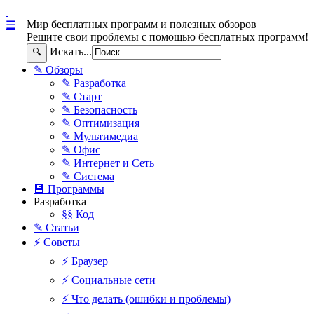
Мир бесплатных программ и полезных обзоров
☰
Решите свои проблемы с помощью бесплатных программ!
Искать...
🔍
✎ Обзоры
✎ Разработка
✎ Старт
✎ Безопасность
✎ Оптимизация
✎ Мультимедиа
✎ Офис
✎ Интернет и Сеть
✎ Система
💾 Программы
Разработка
§§ Код
✎ Статьи
⚡ Советы
⚡ Браузер
⚡ Социальные сети
⚡ Что делать (ошибки и проблемы)