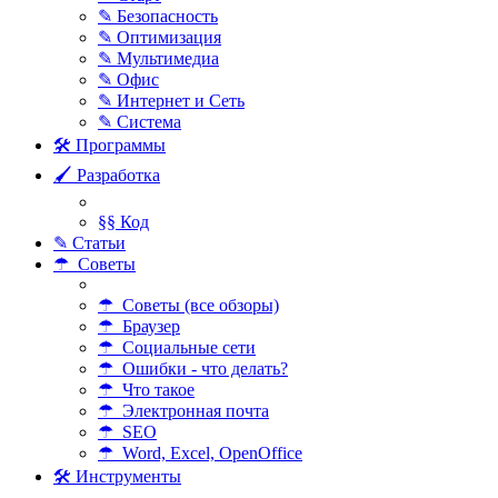
✎ Безопасность
✎ Оптимизация
✎ Мультимедиа
✎ Офис
✎ Интернет и Сеть
✎ Система
🛠 Программы
🖌 Разработка
§§ Код
✎ Статьи
☂ Советы
☂ Советы (все обзоры)
☂ Браузер
☂ Социальные сети
☂ Ошибки - что делать?
☂ Что такое
☂ Электронная почта
☂ SEO
☂ Word, Excel, OpenOffice
🛠 Инструменты