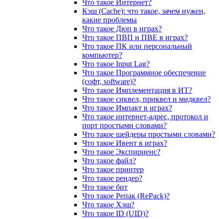
Что такое Интернет?
Кэш (Cache): что такое, зачем нужен,
какие проблемы
Что такое Дюп в играх?
Что такое ПВП и ПВЕ в играх?
Что такое ПК или персональный
компьютер?
Что такое Input Lag?
Что такое Программное обеспечение
(софт, software)?
Что такое Имплементация в ИТ?
Что такое сиквел, приквел и мидквел?
Что такое Импакт в играх?
Что такое интернет-адрес, протокол и
порт простыми словами?
Что такое шейдеры простыми словами?
Что такое Ивент в играх?
Что такое Экспириенс?
Что такое файл?
Что такое принтер
Что такое рендер?
Что такое бит
Что такое Репак (RePack)?
Что такое Хэш?
Что такое ID (UID)?