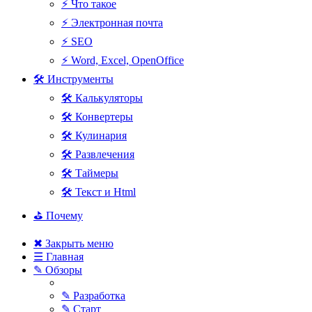
⚡ Что такое
⚡ Электронная почта
⚡ SEO
⚡ Word, Excel, OpenOffice
🛠 Инструменты
🛠 Калькуляторы
🛠 Конвертеры
🛠 Кулинария
🛠 Развлечения
🛠 Таймеры
🛠 Текст и Html
⛳ Почему
✖ Закрыть меню
☰ Главная
✎ Обзоры
✎ Разработка
✎ Старт