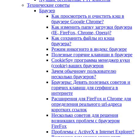
Технические советы
Браузер
Как просмотреть и очистить кэш в
браузере Google Chrome?
Как изменить папку загрузки браузера
(IE, FireFox, Chrome, Opera)?
Как сохранить файлы из кэша
браузера?
Режим инкогнито в яндекс браузере
Полезные горячие клавиши в браузере
CookieSpy программа менеджер куки
(cookie) ваших браузеров
Зачем обычному пользователю
несколько браузеров?
Браузеры: Девять полезных советов и
горячих клавиш для серфинга в
интернете
Расширения для FireFox и Chrome для
определения реального url-адреса
коротких ссылок
Несколько советов для решения
возникших проблем с браузером
FireFox
Проблемы с ActiveX в Internet Explorer?