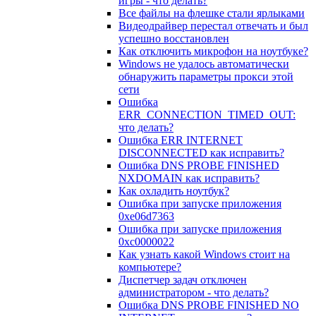
игры - что делать?
Все файлы на флешке стали ярлыками
Видеодрайвер перестал отвечать и был
успешно восстановлен
Как отключить микрофон на ноутбуке?
Windows не удалось автоматически
обнаружить параметры прокси этой
сети
Ошибка
ERR_CONNECTION_TIMED_OUT:
что делать?
Ошибка ERR INTERNET
DISCONNECTED как исправить?
Ошибка DNS PROBE FINISHED
NXDOMAIN как исправить?
Как охладить ноутбук?
Ошибка при запуске приложения
0xe06d7363
Ошибка при запуске приложения
0xc0000022
Как узнать какой Windows стоит на
компьютере?
Диспетчер задач отключен
администратором - что делать?
Ошибка DNS PROBE FINISHED NO