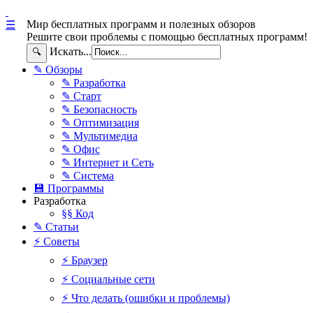
Мир бесплатных программ и полезных обзоров
☰
Решите свои проблемы с помощью бесплатных программ!
Искать...
🔍
✎ Обзоры
✎ Разработка
✎ Старт
✎ Безопасность
✎ Оптимизация
✎ Мультимедиа
✎ Офис
✎ Интернет и Сеть
✎ Система
💾 Программы
Разработка
§§ Код
✎ Статьи
⚡ Советы
⚡ Браузер
⚡ Социальные сети
⚡ Что делать (ошибки и проблемы)