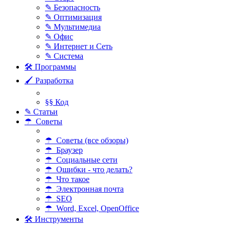
✎ Безопасность
✎ Оптимизация
✎ Мультимедиа
✎ Офис
✎ Интернет и Сеть
✎ Система
🛠 Программы
🖌 Разработка
§§ Код
✎ Статьи
☂ Советы
☂ Советы (все обзоры)
☂ Браузер
☂ Социальные сети
☂ Ошибки - что делать?
☂ Что такое
☂ Электронная почта
☂ SEO
☂ Word, Excel, OpenOffice
🛠 Инструменты