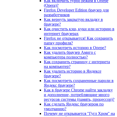
Как включить турбо режим в Опере
(Opera)?
Firefox Developer Edition браузер для
разработчиков
Как вернуть закрытую вкладку в
браузере?
Как очистить кэш, куки или историю в
интернет браузерах
Firefox не открывается! Как сохранить
папку профиля?
Как посмотреть историю в Опере?
Как удалить браузер Амиго с
компьютера полностью?
Как сохранить страницу с интернета
на компьютер?
Как удалить историю в Яндексе
браузере?
Как посмотреть сохраненные пароли в
Яндекс браузере?
Как в браузере Chrome найти закладку
и дополнение, потребляющие много
ресурсов системы (память, процессор)?
Как сделать Яндекс браузером по
умолчанию?
Почему не открывается "Гугл Хром" на