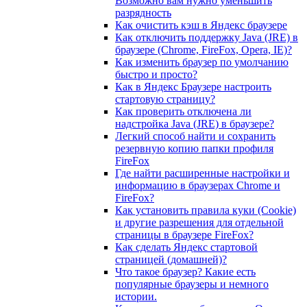
Возможно вам нужно уменьшить
разрядность
Как очистить кэш в Яндекс браузере
Как отключить поддержку Java (JRE) в
браузере (Chrome, FireFox, Opera, IE)?
Как изменить браузер по умолчанию
быстро и просто?
Как в Яндекс Браузере настроить
стартовую страницу?
Как проверить отключена ли
надстройка Java (JRE) в браузере?
Легкий способ найти и сохранить
резервную копию папки профиля
FireFox
Где найти расширенные настройки и
информацию в браузерах Chrome и
FireFox?
Как установить правила куки (Cookie)
и другие разрешения для отдельной
страницы в браузере FireFox?
Как сделать Яндекс стартовой
страницей (домашней)?
Что такое браузер? Какие есть
популярные браузеры и немного
истории.