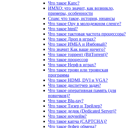
Что такое Капс?
ИМХО: что значит, как возникло,
примеры, особенности
Спам: что такое, история, нюансы
Что такое Ору в молодежном сленге?
Что такое html?
Что такое тактовая частота процессора?
Что такое Дроп в играх?
Что такое ИМБА и Имбовый?
Что значит Как ваше ничего?
Что такое торрент (BitTorrent)?
Что такое процессор
Что такое Нерф в играх?
Что такое троян или троянская
программа
Что такое HDMI, DVI и VGA?
Что такое диспетчер задач?
Что такое оперативная память (для
новичков)?
Что такое Blu-ray?
Что такое Тизер и Трейлер?
Что такое дедик (Dedicated Server)?
Что такое ноунейм?
Что такое капча (CAPTCHA)?
Что такое буфер обмена?