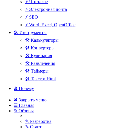
⚡ Что такое
⚡ Электронная почта
⚡ SEO
⚡ Word, Excel, OpenOffice
🛠 Инструменты
🛠 Калькуляторы
🛠 Конвертеры
🛠 Кулинария
🛠 Развлечения
🛠 Таймеры
🛠 Текст и Html
⛳ Почему
✖ Закрыть меню
☰ Главная
✎ Обзоры
✎ Разработка
✎ Старт