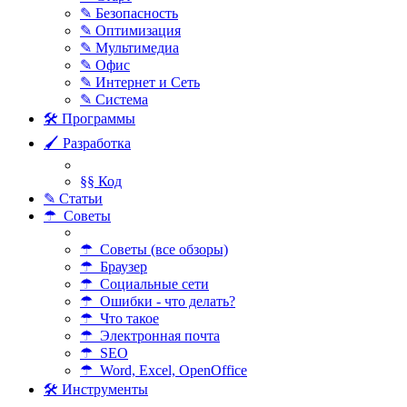
✎ Безопасность
✎ Оптимизация
✎ Мультимедиа
✎ Офис
✎ Интернет и Сеть
✎ Система
🛠 Программы
🖌 Разработка
§§ Код
✎ Статьи
☂ Советы
☂ Советы (все обзоры)
☂ Браузер
☂ Социальные сети
☂ Ошибки - что делать?
☂ Что такое
☂ Электронная почта
☂ SEO
☂ Word, Excel, OpenOffice
🛠 Инструменты