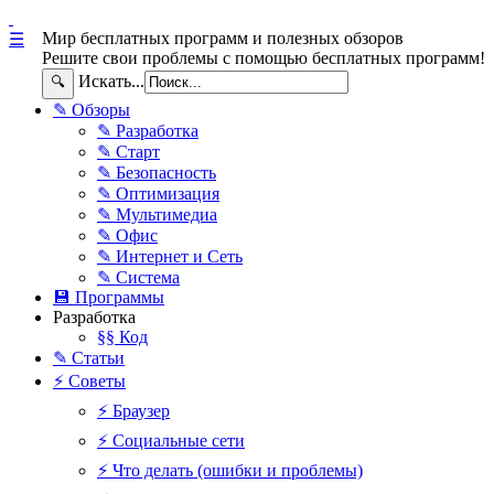
Мир бесплатных программ и полезных обзоров
☰
Решите свои проблемы с помощью бесплатных программ!
Искать...
🔍
✎ Обзоры
✎ Разработка
✎ Старт
✎ Безопасность
✎ Оптимизация
✎ Мультимедиа
✎ Офис
✎ Интернет и Сеть
✎ Система
💾 Программы
Разработка
§§ Код
✎ Статьи
⚡ Советы
⚡ Браузер
⚡ Социальные сети
⚡ Что делать (ошибки и проблемы)