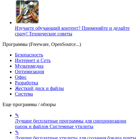
Изучаете обучающий контент? Применяйте и делайте
сразу!
Технические советы
Программы (Freeware, OpenSource...)
Безопасность
Интернет и Сеть
Мультимедиа
Оптимизация
Офис
Разработка
Жесткий диск и файлы
Система
Еще программы / обзоры
✎
Лучшие бесплатные программы для синхронизации
папок и файлов
Системные утилиты
✎
Лучшие бесплатные утилиты для создания бэкапа почты