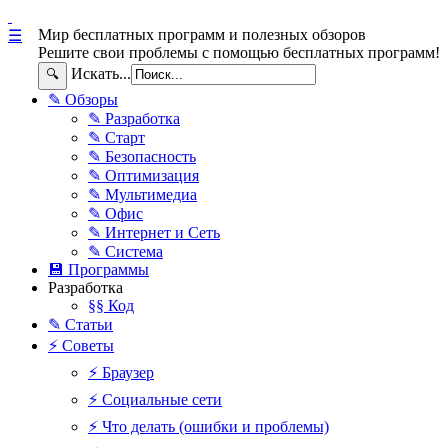
Мир бесплатных программ и полезных обзоров
☰
Решите свои проблемы с помощью бесплатных программ!
Искать...
🔍
✎ Обзоры
✎ Разработка
✎ Старт
✎ Безопасность
✎ Оптимизация
✎ Мультимедиа
✎ Офис
✎ Интернет и Сеть
✎ Система
💾 Программы
Разработка
§§ Код
✎ Статьи
⚡ Советы
⚡ Браузер
⚡ Социальные сети
⚡ Что делать (ошибки и проблемы)