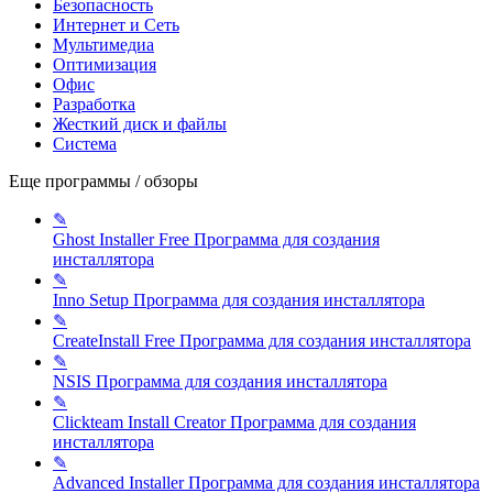
Безопасность
Интернет и Сеть
Мультимедиа
Оптимизация
Офис
Разработка
Жесткий диск и файлы
Система
Еще программы / обзоры
✎
Ghost Installer Free
Программа для создания
инсталлятора
✎
Inno Setup
Программа для создания инсталлятора
✎
CreateInstall Free
Программа для создания инсталлятора
✎
NSIS
Программа для создания инсталлятора
✎
Clickteam Install Creator
Программа для создания
инсталлятора
✎
Advanced Installer
Программа для создания инсталлятора