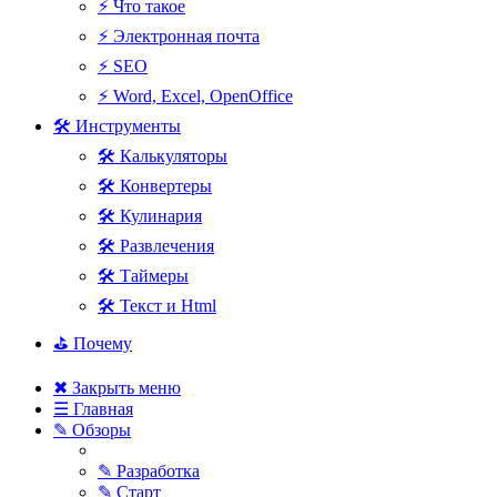
⚡ Что такое
⚡ Электронная почта
⚡ SEO
⚡ Word, Excel, OpenOffice
🛠 Инструменты
🛠 Калькуляторы
🛠 Конвертеры
🛠 Кулинария
🛠 Развлечения
🛠 Таймеры
🛠 Текст и Html
⛳ Почему
✖ Закрыть меню
☰ Главная
✎ Обзоры
✎ Разработка
✎ Старт