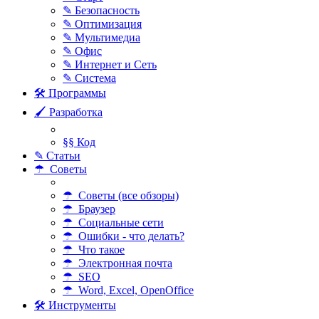
✎ Безопасность
✎ Оптимизация
✎ Мультимедиа
✎ Офис
✎ Интернет и Сеть
✎ Система
🛠 Программы
🖌 Разработка
§§ Код
✎ Статьи
☂ Советы
☂ Советы (все обзоры)
☂ Браузер
☂ Социальные сети
☂ Ошибки - что делать?
☂ Что такое
☂ Электронная почта
☂ SEO
☂ Word, Excel, OpenOffice
🛠 Инструменты