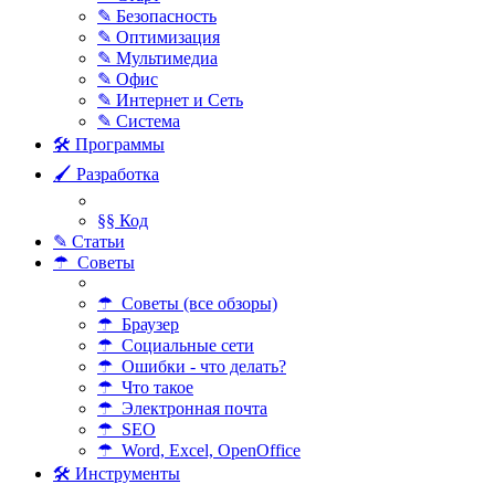
✎ Безопасность
✎ Оптимизация
✎ Мультимедиа
✎ Офис
✎ Интернет и Сеть
✎ Система
🛠 Программы
🖌 Разработка
§§ Код
✎ Статьи
☂ Советы
☂ Советы (все обзоры)
☂ Браузер
☂ Социальные сети
☂ Ошибки - что делать?
☂ Что такое
☂ Электронная почта
☂ SEO
☂ Word, Excel, OpenOffice
🛠 Инструменты