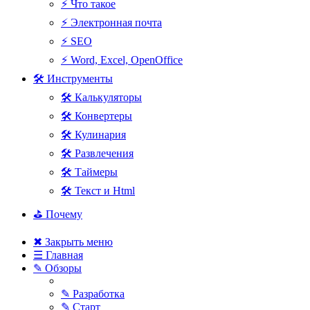
⚡ Что такое
⚡ Электронная почта
⚡ SEO
⚡ Word, Excel, OpenOffice
🛠 Инструменты
🛠 Калькуляторы
🛠 Конвертеры
🛠 Кулинария
🛠 Развлечения
🛠 Таймеры
🛠 Текст и Html
⛳ Почему
✖ Закрыть меню
☰ Главная
✎ Обзоры
✎ Разработка
✎ Старт