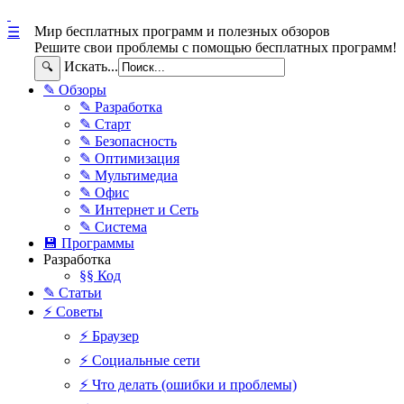
Мир бесплатных программ и полезных обзоров
☰
Решите свои проблемы с помощью бесплатных программ!
Искать...
🔍
✎ Обзоры
✎ Разработка
✎ Старт
✎ Безопасность
✎ Оптимизация
✎ Мультимедиа
✎ Офис
✎ Интернет и Сеть
✎ Система
💾 Программы
Разработка
§§ Код
✎ Статьи
⚡ Советы
⚡ Браузер
⚡ Социальные сети
⚡ Что делать (ошибки и проблемы)