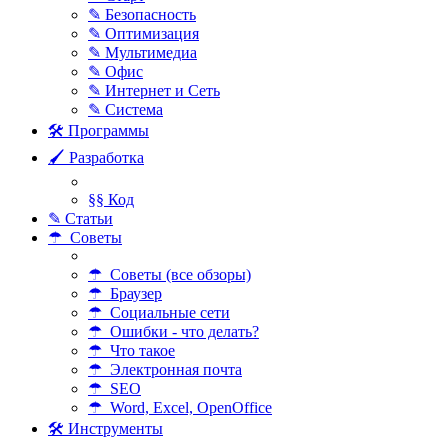
✎ Безопасность
✎ Оптимизация
✎ Мультимедиа
✎ Офис
✎ Интернет и Сеть
✎ Система
🛠 Программы
🖌 Разработка
§§ Код
✎ Статьи
☂ Советы
☂ Советы (все обзоры)
☂ Браузер
☂ Социальные сети
☂ Ошибки - что делать?
☂ Что такое
☂ Электронная почта
☂ SEO
☂ Word, Excel, OpenOffice
🛠 Инструменты