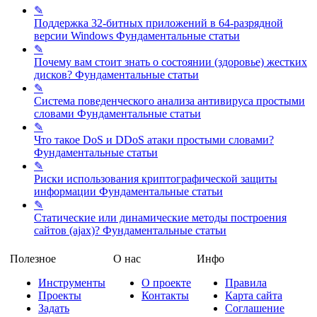
✎
Поддержка 32-битных приложений в 64-разрядной
версии Windows
Фундаментальные статьи
✎
Почему вам стоит знать о состоянии (здоровье) жестких
дисков?
Фундаментальные статьи
✎
Система поведенческого анализа антивируса простыми
словами
Фундаментальные статьи
✎
Что такое DoS и DDoS атаки простыми словами?
Фундаментальные статьи
✎
Риски использования криптографической защиты
информации
Фундаментальные статьи
✎
Статические или динамические методы построения
сайтов (ajax)?
Фундаментальные статьи
Полезное
О нас
Инфо
Инструменты
О проекте
Правила
Проекты
Контакты
Карта сайта
Задать
Соглашение