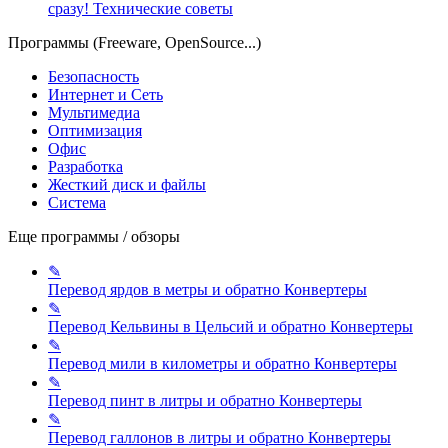
сразу!
Технические советы
Программы (Freeware, OpenSource...)
Безопасность
Интернет и Сеть
Мультимедиа
Оптимизация
Офис
Разработка
Жесткий диск и файлы
Система
Еще программы / обзоры
✎
Перевод ярдов в метры и обратно
Конвертеры
✎
Перевод Кельвины в Цельсий и обратно
Конвертеры
✎
Перевод мили в километры и обратно
Конвертеры
✎
Перевод пинт в литры и обратно
Конвертеры
✎
Перевод галлонов в литры и обратно
Конвертеры