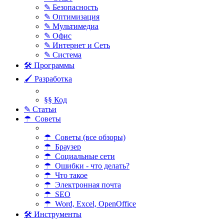
✎ Безопасность
✎ Оптимизация
✎ Мультимедиа
✎ Офис
✎ Интернет и Сеть
✎ Система
🛠 Программы
🖌 Разработка
§§ Код
✎ Статьи
☂ Советы
☂ Советы (все обзоры)
☂ Браузер
☂ Социальные сети
☂ Ошибки - что делать?
☂ Что такое
☂ Электронная почта
☂ SEO
☂ Word, Excel, OpenOffice
🛠 Инструменты