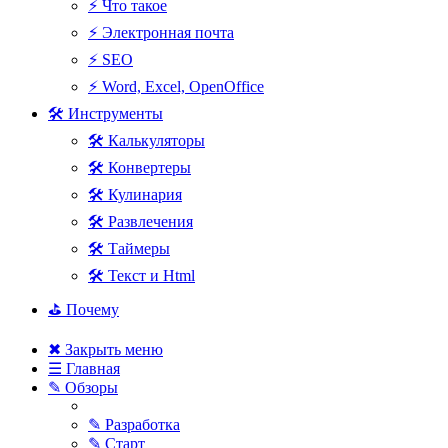
⚡ Что такое
⚡ Электронная почта
⚡ SEO
⚡ Word, Excel, OpenOffice
🛠 Инструменты
🛠 Калькуляторы
🛠 Конвертеры
🛠 Кулинария
🛠 Развлечения
🛠 Таймеры
🛠 Текст и Html
⛳ Почему
✖ Закрыть меню
☰ Главная
✎ Обзоры
✎ Разработка
✎ Старт