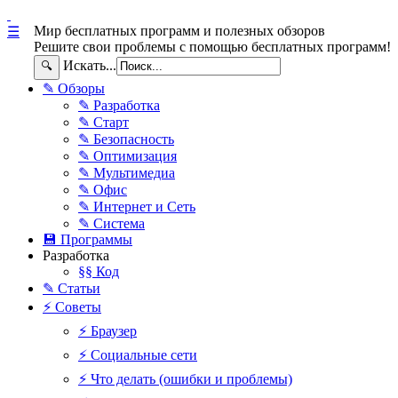
Мир бесплатных программ и полезных обзоров
☰
Решите свои проблемы с помощью бесплатных программ!
Искать...
🔍
✎ Обзоры
✎ Разработка
✎ Старт
✎ Безопасность
✎ Оптимизация
✎ Мультимедиа
✎ Офис
✎ Интернет и Сеть
✎ Система
💾 Программы
Разработка
§§ Код
✎ Статьи
⚡ Советы
⚡ Браузер
⚡ Социальные сети
⚡ Что делать (ошибки и проблемы)