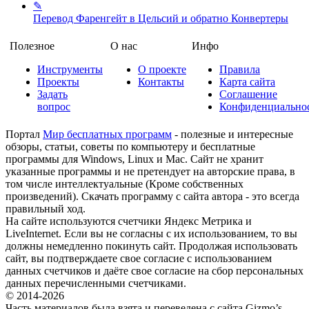
✎
Перевод Фаренгейт в Цельсий и обратно
Конвертеры
Полезное
О нас
Инфо
Инструменты
О проекте
Правила
Проекты
Контакты
Карта сайта
Задать
Соглашение
вопрос
Конфиденциально
Портал
Мир бесплатных программ
- полезные и интересные
обзоры, статьи, советы по компьютеру и бесплатные
программы для Windows, Linux и Mac. Сайт не хранит
указанные программы и не претендует на авторские права, в
том числе интеллектуальные (Кроме собственных
произведений). Скачать программу с сайта автора - это всегда
правильный ход.
На сайте используются счетчики Яндекс Метрика и
LiveInternet. Если вы не согласны с их использованием, то вы
должны немедленно покинуть сайт. Продолжая использовать
сайт, вы подтверждаете свое согласие с использованием
данных счетчиков и даёте свое согласие на сбор персональных
данных перечисленными счетчиками.
© 2014-2026
Часть материалов была взята и переведена с сайта Gizmo’s