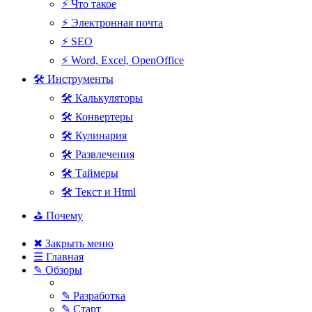
⚡ Что такое
⚡ Электронная почта
⚡ SEO
⚡ Word, Excel, OpenOffice
🛠 Инструменты
🛠 Калькуляторы
🛠 Конвертеры
🛠 Кулинария
🛠 Развлечения
🛠 Таймеры
🛠 Текст и Html
⛳ Почему
✖ Закрыть меню
☰ Главная
✎ Обзоры
✎ Разработка
✎ Старт