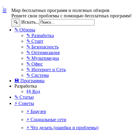
Мир бесплатных программ и полезных обзоров
☰
Решите свои проблемы с помощью бесплатных программ!
Искать...
🔍
✎ Обзоры
✎ Разработка
✎ Старт
✎ Безопасность
✎ Оптимизация
✎ Мультимедиа
✎ Офис
✎ Интернет и Сеть
✎ Система
💾 Программы
Разработка
§§ Код
✎ Статьи
⚡ Советы
⚡ Браузер
⚡ Социальные сети
⚡ Что делать (ошибки и проблемы)