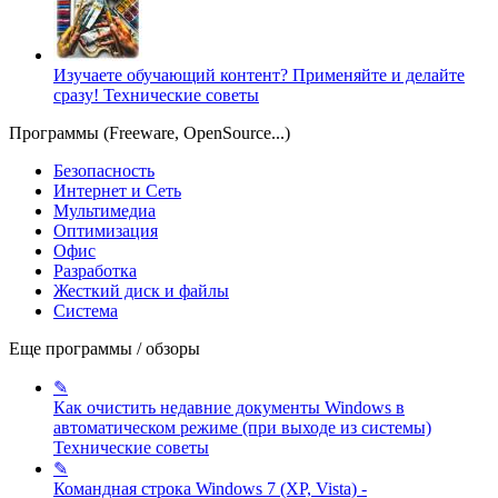
Изучаете обучающий контент? Применяйте и делайте
сразу!
Технические советы
Программы (Freeware, OpenSource...)
Безопасность
Интернет и Сеть
Мультимедиа
Оптимизация
Офис
Разработка
Жесткий диск и файлы
Система
Еще программы / обзоры
✎
Как очистить недавние документы Windows в
автоматическом режиме (при выходе из системы)
Технические советы
✎
Командная строка Windows 7 (XP, Vista) -