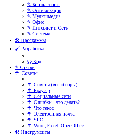
✎ Безопасность
✎ Оптимизация
✎ Мультимедиа
✎ Офис
✎ Интернет и Сеть
✎ Система
🛠 Программы
🖌 Разработка
§§ Код
✎ Статьи
☂ Советы
☂ Советы (все обзоры)
☂ Браузер
☂ Социальные сети
☂ Ошибки - что делать?
☂ Что такое
☂ Электронная почта
☂ SEO
☂ Word, Excel, OpenOffice
🛠 Инструменты