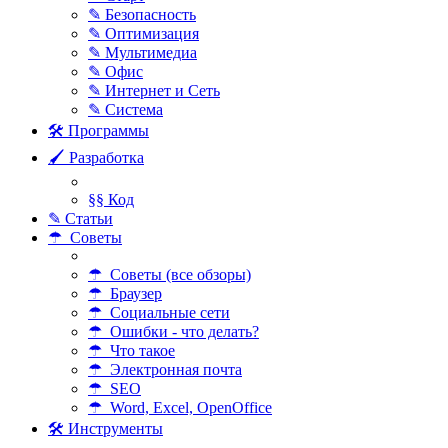
✎ Безопасность
✎ Оптимизация
✎ Мультимедиа
✎ Офис
✎ Интернет и Сеть
✎ Система
🛠 Программы
🖌 Разработка
§§ Код
✎ Статьи
☂ Советы
☂ Советы (все обзоры)
☂ Браузер
☂ Социальные сети
☂ Ошибки - что делать?
☂ Что такое
☂ Электронная почта
☂ SEO
☂ Word, Excel, OpenOffice
🛠 Инструменты