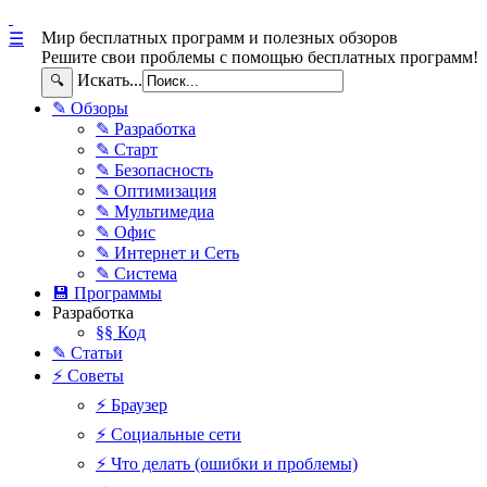
Мир бесплатных программ и полезных обзоров
☰
Решите свои проблемы с помощью бесплатных программ!
Искать...
🔍
✎ Обзоры
✎ Разработка
✎ Старт
✎ Безопасность
✎ Оптимизация
✎ Мультимедиа
✎ Офис
✎ Интернет и Сеть
✎ Система
💾 Программы
Разработка
§§ Код
✎ Статьи
⚡ Советы
⚡ Браузер
⚡ Социальные сети
⚡ Что делать (ошибки и проблемы)