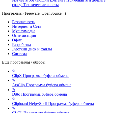
Изучаете обучающий контент? Применяйте и делайте
сразу!
Технические советы
Программы (Freeware, OpenSource...)
Безопасность
Интернет и Сеть
Мультимедиа
Оптимизация
Офис
Разработка
Жесткий диск и файлы
Система
Еще программы / обзоры
✎
ClipX
Программа буфера обмена
✎
ArsClip
Программа буфера обмена
✎
Ditto
Программа буфера обмена
✎
Clipboard Help+Spell
Программа буфера обмена
✎
CLCL
Программа буфера обмена