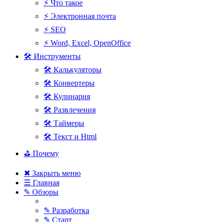
⚡ Что такое
⚡ Электронная почта
⚡ SEO
⚡ Word, Excel, OpenOffice
🛠 Инструменты
🛠 Калькуляторы
🛠 Конвертеры
🛠 Кулинария
🛠 Развлечения
🛠 Таймеры
🛠 Текст и Html
⛳ Почему
✖ Закрыть меню
☰ Главная
✎ Обзоры
✎ Разработка
✎ Старт