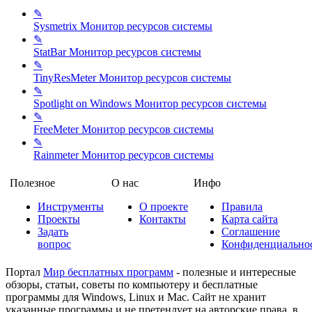
✎
Sysmetrix
Монитор ресурсов системы
✎
StatBar
Монитор ресурсов системы
✎
TinyResMeter
Монитор ресурсов системы
✎
Spotlight on Windows
Монитор ресурсов системы
✎
FreeMeter
Монитор ресурсов системы
✎
Rainmeter
Монитор ресурсов системы
Полезное
О нас
Инфо
Инструменты
О проекте
Правила
Проекты
Контакты
Карта сайта
Задать
Соглашение
вопрос
Конфиденциально
Портал
Мир бесплатных программ
- полезные и интересные
обзоры, статьи, советы по компьютеру и бесплатные
программы для Windows, Linux и Mac. Сайт не хранит
указанные программы и не претендует на авторские права, в