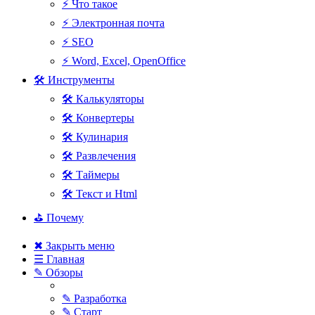
⚡ Что такое
⚡ Электронная почта
⚡ SEO
⚡ Word, Excel, OpenOffice
🛠 Инструменты
🛠 Калькуляторы
🛠 Конвертеры
🛠 Кулинария
🛠 Развлечения
🛠 Таймеры
🛠 Текст и Html
⛳ Почему
✖ Закрыть меню
☰ Главная
✎ Обзоры
✎ Разработка
✎ Старт