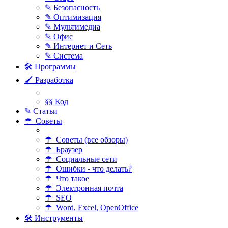
✎ Безопасность
✎ Оптимизация
✎ Мультимедиа
✎ Офис
✎ Интернет и Сеть
✎ Система
🛠 Программы
🖌 Разработка
§§ Код
✎ Статьи
☂ Советы
☂ Советы (все обзоры)
☂ Браузер
☂ Социальные сети
☂ Ошибки - что делать?
☂ Что такое
☂ Электронная почта
☂ SEO
☂ Word, Excel, OpenOffice
🛠 Инструменты