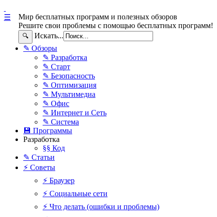
Мир бесплатных программ и полезных обзоров
☰
Решите свои проблемы с помощью бесплатных программ!
Искать...
🔍
✎ Обзоры
✎ Разработка
✎ Старт
✎ Безопасность
✎ Оптимизация
✎ Мультимедиа
✎ Офис
✎ Интернет и Сеть
✎ Система
💾 Программы
Разработка
§§ Код
✎ Статьи
⚡ Советы
⚡ Браузер
⚡ Социальные сети
⚡ Что делать (ошибки и проблемы)