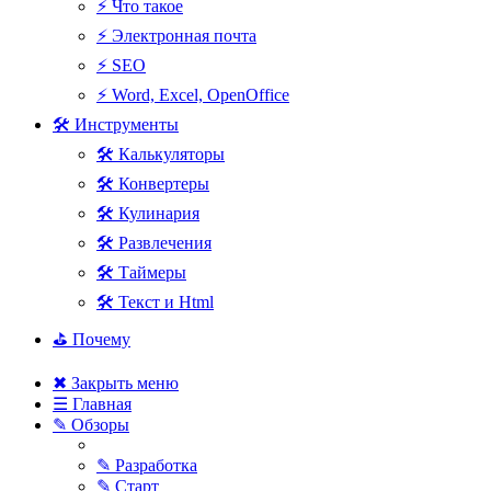
⚡ Что такое
⚡ Электронная почта
⚡ SEO
⚡ Word, Excel, OpenOffice
🛠 Инструменты
🛠 Калькуляторы
🛠 Конвертеры
🛠 Кулинария
🛠 Развлечения
🛠 Таймеры
🛠 Текст и Html
⛳ Почему
✖ Закрыть меню
☰ Главная
✎ Обзоры
✎ Разработка
✎ Старт