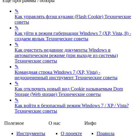
Еще программы / обзоры
✎
Как управлять флэш куками (Flash Cookie)
Технические
советы
✎
Как уйти в режим гибернации Windows 7 (XP, Vista, 8) -
создаем ярлык
Технические советы
✎
Как очистить недавние документы Windows в
автоматическом режиме (при выходе из системы)
Технические советы
✎
Командная строка Windows 7 (XP, Vista) -
недооцененный инструмент
Технические советы
✎
Как отключить новый вид Cookie называемым Dom
Storage (Web storage)
Технические советы
✎
Как войти в безопасный режим Windows 7 / XP / Vista?
Технические советы
Полезное
О нас
Инфо
Инструменты
О проекте
Правила