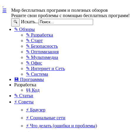
Мир бесплатных программ и полезных обзоров
☰
Решите свои проблемы с помощью бесплатных программ!
Искать...
🔍
✎ Обзоры
✎ Разработка
✎ Старт
✎ Безопасность
✎ Оптимизация
✎ Мультимедиа
✎ Офис
✎ Интернет и Сеть
✎ Система
💾 Программы
Разработка
§§ Код
✎ Статьи
⚡ Советы
⚡ Браузер
⚡ Социальные сети
⚡ Что делать (ошибки и проблемы)