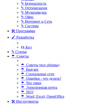
✎ Безопасность
✎ Оптимизация
✎ Мультимедиа
✎ Офис
✎ Интернет и Сеть
✎ Система
🛠 Программы
🖌 Разработка
§§ Код
✎ Статьи
☂ Советы
☂ Советы (все обзоры)
☂ Браузер
☂ Социальные сети
☂ Ошибки - что делать?
☂ Что такое
☂ Электронная почта
☂ SEO
☂ Word, Excel, OpenOffice
🛠 Инструменты