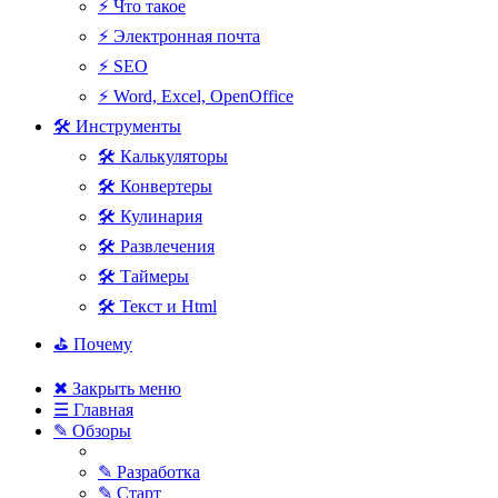
⚡ Что такое
⚡ Электронная почта
⚡ SEO
⚡ Word, Excel, OpenOffice
🛠 Инструменты
🛠 Калькуляторы
🛠 Конвертеры
🛠 Кулинария
🛠 Развлечения
🛠 Таймеры
🛠 Текст и Html
⛳ Почему
✖ Закрыть меню
☰ Главная
✎ Обзоры
✎ Разработка
✎ Старт