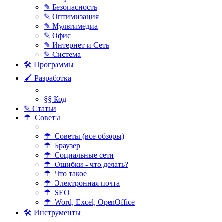
✎ Безопасность
✎ Оптимизация
✎ Мультимедиа
✎ Офис
✎ Интернет и Сеть
✎ Система
🛠 Программы
🖌 Разработка
§§ Код
✎ Статьи
☂ Советы
☂ Советы (все обзоры)
☂ Браузер
☂ Социальные сети
☂ Ошибки - что делать?
☂ Что такое
☂ Электронная почта
☂ SEO
☂ Word, Excel, OpenOffice
🛠 Инструменты