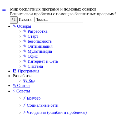
Мир бесплатных программ и полезных обзоров
☰
Решите свои проблемы с помощью бесплатных программ!
Искать...
🔍
✎ Обзоры
✎ Разработка
✎ Старт
✎ Безопасность
✎ Оптимизация
✎ Мультимедиа
✎ Офис
✎ Интернет и Сеть
✎ Система
💾 Программы
Разработка
§§ Код
✎ Статьи
⚡ Советы
⚡ Браузер
⚡ Социальные сети
⚡ Что делать (ошибки и проблемы)