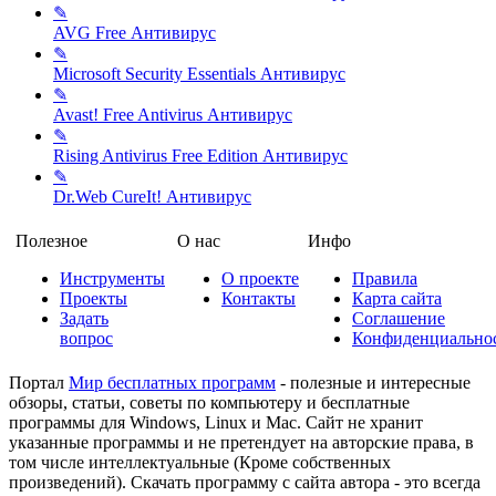
✎
AVG Free
Антивирус
✎
Microsoft Security Essentials
Антивирус
✎
Avast! Free Antivirus
Антивирус
✎
Rising Antivirus Free Edition
Антивирус
✎
Dr.Web CureIt!
Антивирус
Полезное
О нас
Инфо
Инструменты
О проекте
Правила
Проекты
Контакты
Карта сайта
Задать
Соглашение
вопрос
Конфиденциально
Портал
Мир бесплатных программ
- полезные и интересные
обзоры, статьи, советы по компьютеру и бесплатные
программы для Windows, Linux и Mac. Сайт не хранит
указанные программы и не претендует на авторские права, в
том числе интеллектуальные (Кроме собственных
произведений). Скачать программу с сайта автора - это всегда