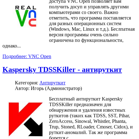
доступа VNC Open позволяет вам
получить досуп и управлять другими
компьютерами со своего. Важно
отметить, что программа поставляется
для разных операционных систем
(Windows, Mac, Linux и т.д.). Беслпатная
версия программы очень сильно
ограничена по функциональности,
однако...
Подробнее: VNC Open
Kaspersky TDSSKiller - антируткит
Категория:
Антируткит
Автор: Игорь (Администратор)
Бесплатный антируткит Kaspersky
TDSSKiller предназначен для
обнаружения и удаления известных
руткитов (таких как TDSS, SST, Pihar,
ZeroAccess, Sinowal, Whistler, Phanta,
Trup, Stoned, RLoader, Cmoser, Cidox), и
руткит-аномалий. Так же программа
борется с...