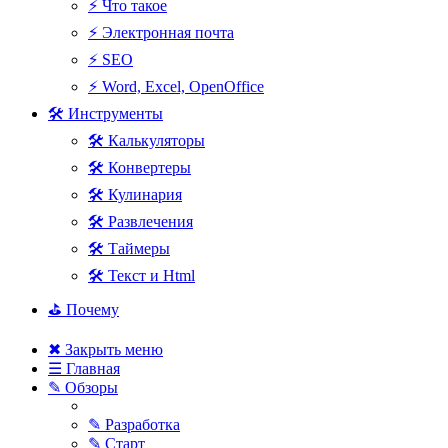
⚡ Что такое
⚡ Электронная почта
⚡ SEO
⚡ Word, Excel, OpenOffice
🛠 Инструменты
🛠 Калькуляторы
🛠 Конвертеры
🛠 Кулинария
🛠 Развлечения
🛠 Таймеры
🛠 Текст и Html
⛳ Почему
✖ Закрыть меню
☰ Главная
✎ Обзоры
✎ Разработка
✎ Старт