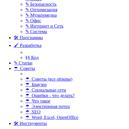
✎ Безопасность
✎ Оптимизация
✎ Мультимедиа
✎ Офис
✎ Интернет и Сеть
✎ Система
🛠 Программы
🖌 Разработка
§§ Код
✎ Статьи
☂ Советы
☂ Советы (все обзоры)
☂ Браузер
☂ Социальные сети
☂ Ошибки - что делать?
☂ Что такое
☂ Электронная почта
☂ SEO
☂ Word, Excel, OpenOffice
🛠 Инструменты