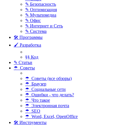
✎ Безопасность
✎ Оптимизация
✎ Мультимедиа
✎ Офис
✎ Интернет и Сеть
✎ Система
🛠 Программы
🖌 Разработка
§§ Код
✎ Статьи
☂ Советы
☂ Советы (все обзоры)
☂ Браузер
☂ Социальные сети
☂ Ошибки - что делать?
☂ Что такое
☂ Электронная почта
☂ SEO
☂ Word, Excel, OpenOffice
🛠 Инструменты