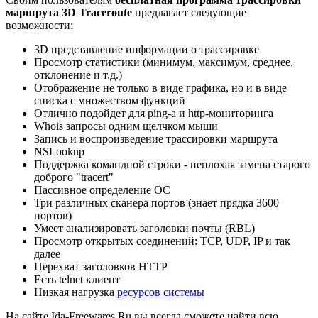
маршрута 3D Traceroute
предлагает следующие
возможности:
3D представление информации о трассировке
Просмотр статистики (минимум, максимум, среднее,
отклонение и т.д.)
Отображение не только в виде графика, но и в виде
списка с множеством функций
Отлично подойдет для ping-а и http-мониторинга
Whois запросы одним щелчком мыши
Запись и воспроизведение трассировки маршрута
NSLookup
Поддержка командной строки - неплохая замена старого
доброго "tracert"
Пассивное определение ОС
Три различных сканера портов (знает прядка 3600
портов)
Умеет анализировать заголовки почты (RBL)
Просмотр открытых соединений: TCP, UDP, IP и так
далее
Перехват заголовков HTTP
Есть telnet клиент
Низкая нагрузка
ресурсов системы
На сайте Ida-Freewares.Ru вы всегда сможете найти всю