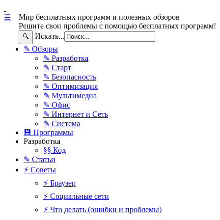
Мир бесплатных программ и полезных обзоров
☰
Решите свои проблемы с помощью бесплатных программ!
Искать...
🔍
✎ Обзоры
✎ Разработка
✎ Старт
✎ Безопасность
✎ Оптимизация
✎ Мультимедиа
✎ Офис
✎ Интернет и Сеть
✎ Система
💾 Программы
Разработка
§§ Код
✎ Статьи
⚡ Советы
⚡ Браузер
⚡ Социальные сети
⚡ Что делать (ошибки и проблемы)