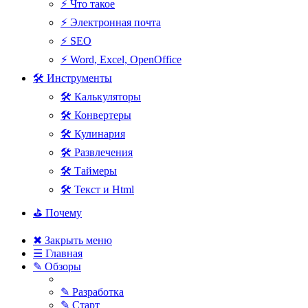
⚡ Что такое
⚡ Электронная почта
⚡ SEO
⚡ Word, Excel, OpenOffice
🛠 Инструменты
🛠 Калькуляторы
🛠 Конвертеры
🛠 Кулинария
🛠 Развлечения
🛠 Таймеры
🛠 Текст и Html
⛳ Почему
✖ Закрыть меню
☰ Главная
✎ Обзоры
✎ Разработка
✎ Старт