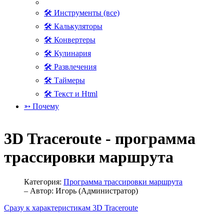
🛠 Инструменты (все)
🛠 Калькуляторы
🛠 Конвертеры
🛠 Кулинария
🛠 Развлечения
🛠 Таймеры
🛠 Текст и Html
➳ Почему
3D Traceroute - программа
трассировки маршрута
Категория:
Программа трассировки маршрута
– Автор:
Игорь (Администратор)
Сразу к характеристикам 3D Traceroute