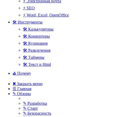
⚡ Электронная почта
⚡ SEO
⚡ Word, Excel, OpenOffice
🛠 Инструменты
🛠 Калькуляторы
🛠 Конвертеры
🛠 Кулинария
🛠 Развлечения
🛠 Таймеры
🛠 Текст и Html
⛳ Почему
✖ Закрыть меню
☰ Главная
✎ Обзоры
✎ Разработка
✎ Старт
✎ Безопасность