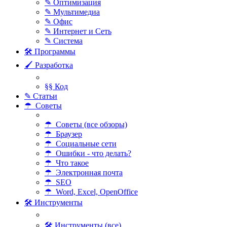
✎ Оптимизация
✎ Мультимедиа
✎ Офис
✎ Интернет и Сеть
✎ Система
🛠 Программы
🖌 Разработка
§§ Код
✎ Статьи
☂ Советы
☂ Советы (все обзоры)
☂ Браузер
☂ Социальные сети
☂ Ошибки - что делать?
☂ Что такое
☂ Электронная почта
☂ SEO
☂ Word, Excel, OpenOffice
🛠 Инструменты
🛠 Инструменты (все)