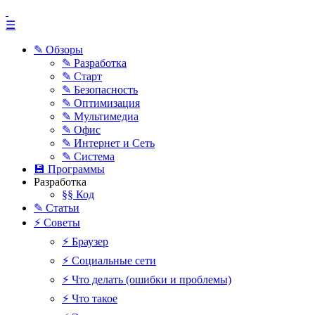
☰
✎ Обзоры
✎ Разработка
✎ Старт
✎ Безопасность
✎ Оптимизация
✎ Мультимедиа
✎ Офис
✎ Интернет и Сеть
✎ Система
💾 Программы
Разработка
§§ Код
✎ Статьи
⚡ Советы
⚡ Браузер
⚡ Социальные сети
⚡ Что делать (ошибки и проблемы)
⚡ Что такое