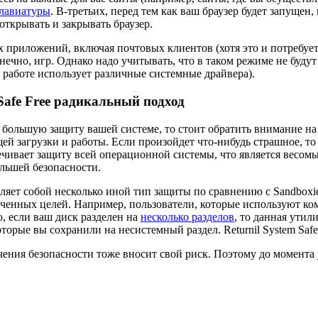
клавиатуры
. В-третьих, перед тем как ваш браузер будет запущен
открывать и закрывать браузер.
их приложений, включая почтовых клиентов (хотя это и потребу
онечно, игр. Однако надо учитывать, что в таком режиме не буду
 работе использует различные системные драйвера).
Safe Free радикальный подход
е большую защиту вашей системе, то стоит обратить внимание н
й загрузки и работы. Если произойдет что-нибудь страшное, то 
спечивает защиту всей операционной системы, что является весом
льшей безопасности.
тавляет собой несколько иной тип защиты по сравнению с Sandboxi
ченных целей. Например, пользователи, которые используют ком
, если ваш диск разделен на
несколько разделов
, то данная утил
оторые вы сохранили на несистемный раздел. Returnil System Saf
чения безопасности тоже вносит свой риск. Поэтому до момента