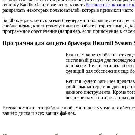
очистку Sandboxie или же использовать
безопасные экранные 
раздражать некоторых пользователей, которые привыкли часто 
Sandboxie работает со всеми браузерами и большинством друг
сообщениями, клиентских утилит по работе с торрентами, и, к
программное обеспечение (например, если приложение в своей
Программа для защиты браузера Returnil System 
Если вам хочется обеспечить ещ
системный раздел для последующе
в порядке. Т.е. эта утилита обе
функций для обеспечения еще бо
Returnil System Safe Free предс
свой компьютер лишь для ограни
данного инструмента. Кроме того
беспокоиться о потере данных, к
Всегда помните, что работа с любыми программами для обеспе
вашего диска и всех ваших файлов.