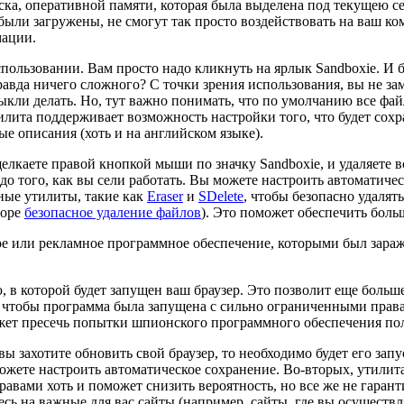
иска, оперативной памяти, которая была выделена под текущею 
ыли загружены, не смогут так просто воздействовать на ваш ко
мации.
пользовании. Вам просто надо кликнуть на ярлык Sandboxie. И 
авда ничего сложного? С точки зрения использования, вы не зам
ыкли делать. Но, тут важно понимать, что по умолчанию все файл
тилита поддерживает возможность настройки того, что будет сохр
ые описания (хоть и на английском языке).
 щелкаете правой кнопкой мыши по значку Sandboxie, и удаляете
до того, как вы сели работать. Вы можете настроить автоматиче
ные утилиты, такие как
Eraser
и
SDelete
, чтобы безопасно удаля
зоре
безопасное удаление файлов
). Это поможет обеспечить бол
 или рекламное программное обеспечение, которыми был заражен
 в которой будет запущен ваш браузер. Это позволит еще больш
 чтобы программа была запущена с сильно ограниченными правам
жет пресечь попытки шпионского программного обеспечения полу
ы захотите обновить свой браузер, то необходимо будет его запу
 можете настроить автоматическое сохранение. Во-вторых, утили
вами хоть и поможет снизить вероятность, но все же не гаранти
тесь на важные для вас сайты (например, сайты, где вы осуществ