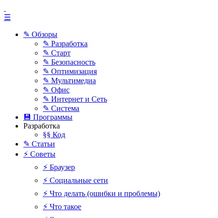
☰
✎ Обзоры
✎ Разработка
✎ Старт
✎ Безопасность
✎ Оптимизация
✎ Мультимедиа
✎ Офис
✎ Интернет и Сеть
✎ Система
💾 Программы
Разработка
§§ Код
✎ Статьи
⚡ Советы
⚡ Браузер
⚡ Социальные сети
⚡ Что делать (ошибки и проблемы)
⚡ Что такое