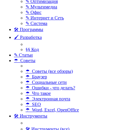
✎ Оптимизация
✎ Мультимедиа
✎ Офис
✎ Интернет и Сеть
✎ Система
🛠 Программы
🖌 Разработка
§§ Код
✎ Статьи
☂ Советы
☂ Советы (все обзоры)
☂ Браузер
☂ Социальные сети
☂ Ошибки - что делать?
☂ Что такое
☂ Электронная почта
☂ SEO
☂ Word, Excel, OpenOffice
🛠 Инструменты
🛠 Инструменты (все)