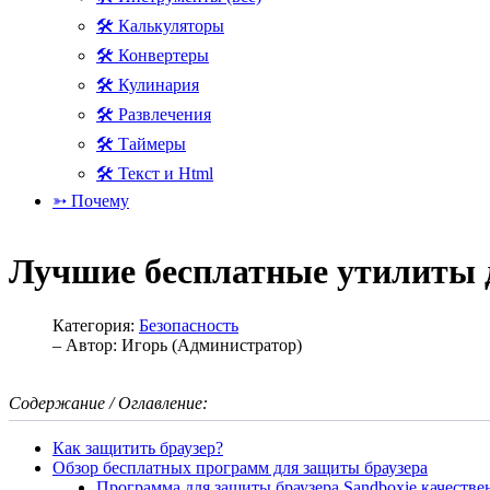
🛠 Калькуляторы
🛠 Конвертеры
🛠 Кулинария
🛠 Развлечения
🛠 Таймеры
🛠 Текст и Html
➳ Почему
Лучшие бесплатные утилиты 
Категория:
Безопасность
– Автор:
Игорь (Администратор)
Содержание / Оглавление:
Как защитить браузер?
Обзор бесплатных программ для защиты браузера
Программа для защиты браузера Sandboxie качеств