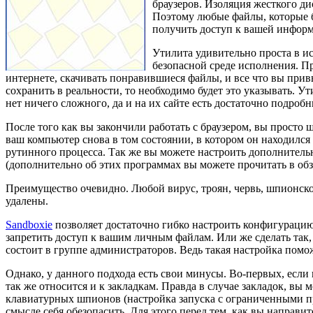
браузеров. Изоляция жесткого д
Поэтому любые файлы, которые б
получить доступ к вашей инфор
Утилита удивительно проста в ис
безопасной среде исполнения. Пр
интернете, скачивать понравившиеся файлы, и все что вы прив
сохранить в реальности, то необходимо будет это указывать. У
нет ничего сложного, да и на их сайте есть достаточно подробн
После того как вы закончили работать с браузером, вы просто
ваш компьютер снова в том состоянии, в котором он находился 
рутинного процесса. Так же вы можете настроить дополнитель
(дополнительно об этих программах вы можете прочитать в об
Преимущество очевидно. Любой вирус, троян, червь, шпионское
удалены.
Sandboxie
позволяет достаточно гибко настроить конфигурацию,
запретить доступ к вашим личным файлам. Или же сделать так,
состоит в группе администраторов. Ведь такая настройка помо
Однако, у данного подхода есть свои минусы. Во-первых, если в
так же относится и к закладкам. Правда в случае закладок, вы
клавиатурных шпионов (настройка запуска с ограниченными пра
смысле себя обезопасить. Для этого перед тем, как вы направи