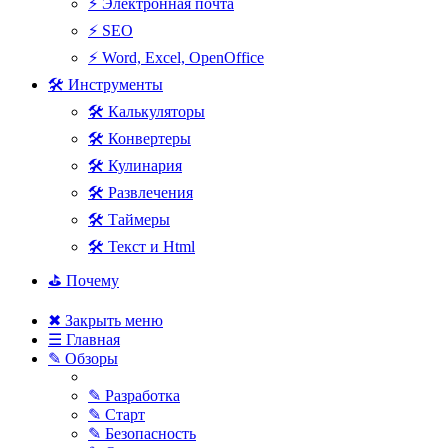
⚡ Электронная почта
⚡ SEO
⚡ Word, Excel, OpenOffice
🛠 Инструменты
🛠 Калькуляторы
🛠 Конвертеры
🛠 Кулинария
🛠 Развлечения
🛠 Таймеры
🛠 Текст и Html
⛳ Почему
✖ Закрыть меню
☰ Главная
✎ Обзоры
✎ Разработка
✎ Старт
✎ Безопасность