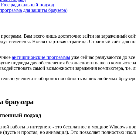
e Free радикальный подход
программа для защиты браузера)
программ. Вам всего лишь достаточно зайти на зараженный сай
удут изменены. Новая стартовая страница. Странный сайт для 
ичные
антишпионские программы
уже сейчас раздуваются до все
гие подходы для обеспечения безопасности вашего компьютера.
иводействовать самой возможности заражения компьютера, т.е. 
чительно увеличить обороноспособность ваших любимых браузер
ы браузера
твенный подход
асной работы в интернете - это бесплатное и мощное Windows п
 (пусть и простая, но анимация). Это позволяет полностью изо