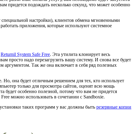
, вам придется подождать несколько секунд, что может особенно
ет специальной настройки), клиентов обмена мгновенными
т работать приложения, которые используют системное
а
Returnil System Safe Free
. Эта утилита клонирует весь
вам просто надо перезагрузить вашу систему. И снова все будет
ым аргументом. Так же она включает в себя ряд полезных
e. Но, она будет отличным решением для тех, кто использует
пьютер только для просмотра сайтов, оценят всю мощь
ита будет особенно полезной, потому что вам не придется
e Free можно использовать в сочетании с Sandboxie.
 установки таких программ у вас должны быть
резервные копии