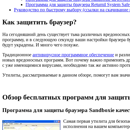
Программа для защиты браузера Returnil System Saf
Руководство по быстрому выбору (ссылки на скачивание 
Как защитить браузер?
На сегодняшний день существует тьма различных вредоносных 
программу, и в следующую секунду ваши настройки браузера б
будут украдены. И много чего похуже.
Традиционное
антивирусное программное обеспечение
и разл
новых вредоносных программ. Вот почему важно применять дру
с уже имеющимися вирусами, необходимо так же активно прот
Утилиты, рассматриваемые в данном обзоре, помогут вам зна
Обзор бесплатных программ для защит
Программа для защиты браузера Sandboxie качес
Самая первая утилита для безоп
исполнения на вашем компьютере