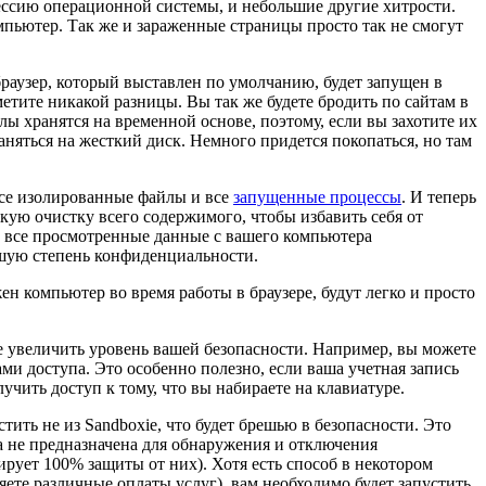
сессию операционной системы, и небольшие другие хитрости.
мпьютер. Так же и зараженные страницы просто так не смогут
браузер, который выставлен по умолчанию, будет запущен в
етите никакой разницы. Вы так же будете бродить по сайтам в
ы хранятся на временной основе, поэтому, если вы захотите их
аняться на жесткий диск. Немного придется покопаться, но там
 все изолированные файлы и все
запущенные процессы
. И теперь
скую очистку всего содержимого, чтобы избавить себя от
ть все просмотренные данные с вашего компьютера
ьшую степень конфиденциальности.
 компьютер во время работы в браузере, будут легко и просто
е увеличить уровень вашей безопасности. Например, вы можете
и доступа. Это особенно полезно, если ваша учетная запись
чить доступ к тому, что вы набираете на клавиатуре.
стить не из Sandboxie, что будет брешью в безопасности. Это
та не предназначена для обнаружения и отключения
рует 100% защиты от них). Хотя есть способ в некотором
ляете различные оплаты услуг), вам необходимо будет запустить