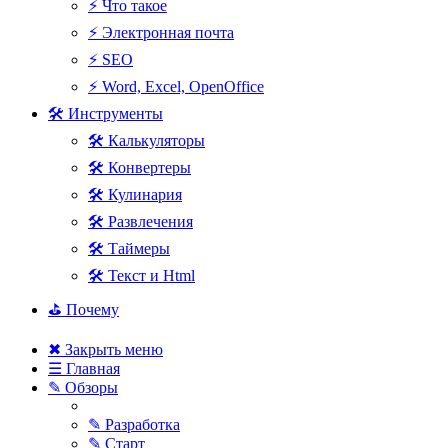
⚡ Что такое
⚡ Электронная почта
⚡ SEO
⚡ Word, Excel, OpenOffice
🛠 Инструменты
🛠 Калькуляторы
🛠 Конвертеры
🛠 Кулинария
🛠 Развлечения
🛠 Таймеры
🛠 Текст и Html
⛳ Почему
✖ Закрыть меню
☰ Главная
✎ Обзоры
✎ Разработка
✎ Старт