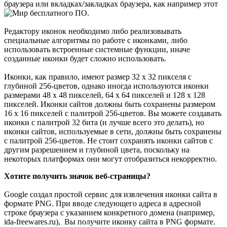
браузера или вкладках/закладках браузера, как например этот
.
Редактору иконок необходимо либо реализовывать
специальные алгоритмы по работе с иконками, либо
использовать встроенные системные функции, иначе
созданные иконки будет сложно использовать.
Иконки, как правило, имеют размер 32 х 32 пикселя с
глубиной 256-цветов, однако иногда используются иконки
размерами 48 х 48 пикселей, 64 х 64 пикселей и 128 х 128
пикселей. Иконки сайтов должны быть сохранены размером
16 х 16 пикселей с палитрой 256-цветов. Вы можете создавать
иконки с палитрой 32 бита (и лучше всего это делать), но
иконки сайтов, используемые в сети, должны быть сохранены
с палитрой 256-цветов. Не стоит сохранять иконки сайтов с
другим разрешением и глубиной цвета, поскольку на
некоторых платформах они могут отобразиться некорректно.
Хотите получить значок веб-страницы?
Google создал простой сервис для извлечения иконки сайта в
формате PNG. При вводе следующего адреса в адресной
строке браузера с указанием конкретного домена (например,
ida-freewares.ru), Вы получите иконку сайта в PNG формате.