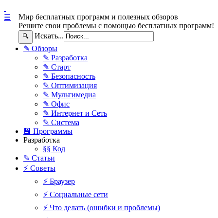
Мир бесплатных программ и полезных обзоров
☰
Решите свои проблемы с помощью бесплатных программ!
Искать...
🔍
✎ Обзоры
✎ Разработка
✎ Старт
✎ Безопасность
✎ Оптимизация
✎ Мультимедиа
✎ Офис
✎ Интернет и Сеть
✎ Система
💾 Программы
Разработка
§§ Код
✎ Статьи
⚡ Советы
⚡ Браузер
⚡ Социальные сети
⚡ Что делать (ошибки и проблемы)