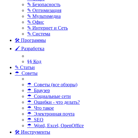
✎ Безопасность
✎ Оптимизация
✎ Мультимедиа
✎ Офис
✎ Интернет и Сеть
✎ Система
🛠 Программы
🖌 Разработка
§§ Код
✎ Статьи
☂ Советы
☂ Советы (все обзоры)
☂ Браузер
☂ Социальные сети
☂ Ошибки - что делать?
☂ Что такое
☂ Электронная почта
☂ SEO
☂ Word, Excel, OpenOffice
🛠 Инструменты