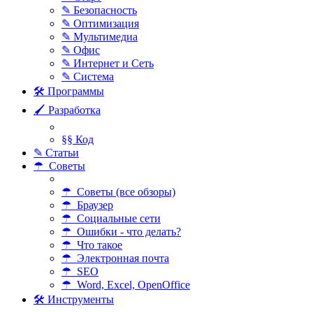
✎ Безопасность
✎ Оптимизация
✎ Мультимедиа
✎ Офис
✎ Интернет и Сеть
✎ Система
🛠 Программы
🖌 Разработка
§§ Код
✎ Статьи
☂ Советы
☂ Советы (все обзоры)
☂ Браузер
☂ Социальные сети
☂ Ошибки - что делать?
☂ Что такое
☂ Электронная почта
☂ SEO
☂ Word, Excel, OpenOffice
🛠 Инструменты