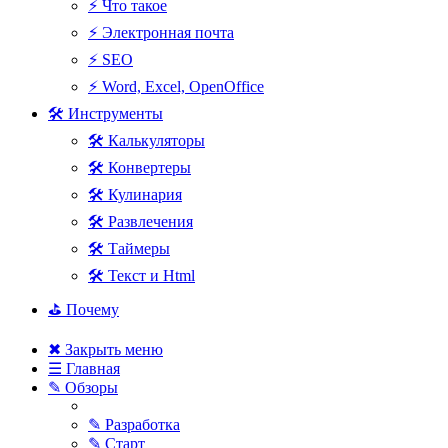
⚡ Что такое
⚡ Электронная почта
⚡ SEO
⚡ Word, Excel, OpenOffice
🛠 Инструменты
🛠 Калькуляторы
🛠 Конвертеры
🛠 Кулинария
🛠 Развлечения
🛠 Таймеры
🛠 Текст и Html
⛳ Почему
✖ Закрыть меню
☰ Главная
✎ Обзоры
✎ Разработка
✎ Старт