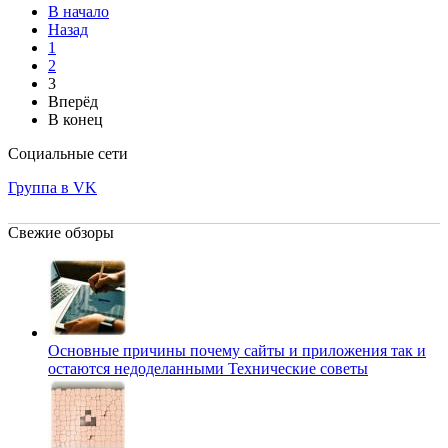
В начало
Назад
1
2
3
Вперёд
В конец
Социальные сети
Группа в VK
Свежие обзоры
Основные причины почему сайты и приложения так и
остаются недоделанными
Технические советы