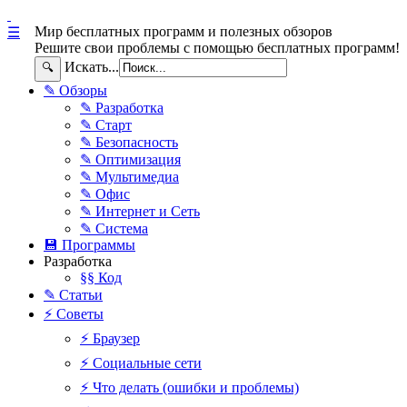
Мир бесплатных программ и полезных обзоров
☰
Решите свои проблемы с помощью бесплатных программ!
Искать...
🔍
✎ Обзоры
✎ Разработка
✎ Старт
✎ Безопасность
✎ Оптимизация
✎ Мультимедиа
✎ Офис
✎ Интернет и Сеть
✎ Система
💾 Программы
Разработка
§§ Код
✎ Статьи
⚡ Советы
⚡ Браузер
⚡ Социальные сети
⚡ Что делать (ошибки и проблемы)