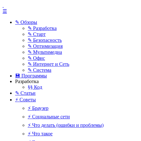
☰
✎ Обзоры
✎ Разработка
✎ Старт
✎ Безопасность
✎ Оптимизация
✎ Мультимедиа
✎ Офис
✎ Интернет и Сеть
✎ Система
💾 Программы
Разработка
§§ Код
✎ Статьи
⚡ Советы
⚡ Браузер
⚡ Социальные сети
⚡ Что делать (ошибки и проблемы)
⚡ Что такое