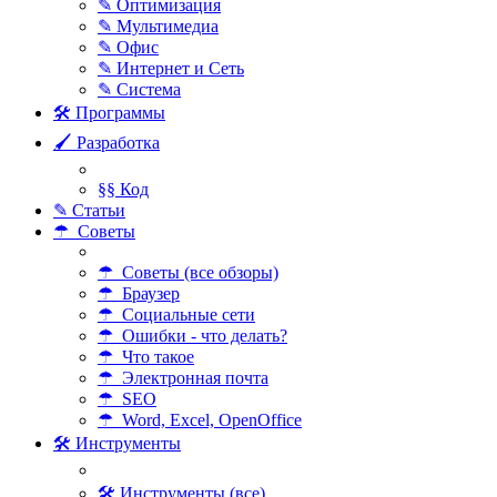
✎ Оптимизация
✎ Мультимедиа
✎ Офис
✎ Интернет и Сеть
✎ Система
🛠 Программы
🖌 Разработка
§§ Код
✎ Статьи
☂ Советы
☂ Советы (все обзоры)
☂ Браузер
☂ Социальные сети
☂ Ошибки - что делать?
☂ Что такое
☂ Электронная почта
☂ SEO
☂ Word, Excel, OpenOffice
🛠 Инструменты
🛠 Инструменты (все)