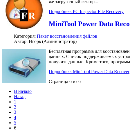
же загрузочный сектор...
Подробнее: PC Inspector File Recovery
MiniTool Power Data Reco
Категория:
Пакет восстановления файлов
Автор: Игорь (Администратор)
Бесплатная программа для восстановлени
данных. Список поддерживаемых устрой
получить данные. Кроме того, программ
Подробнее: MiniTool Power Data Recover
Страница 6 из 6
В начало
Назад
1
2
3
4
5
6