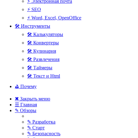
⚡ Электронная почта
⚡ SEO
⚡ Word, Excel, OpenOffice
🛠 Инструменты
🛠 Калькуляторы
🛠 Конвертеры
🛠 Кулинария
🛠 Развлечения
🛠 Таймеры
🛠 Текст и Html
⛳ Почему
✖ Закрыть меню
☰ Главная
✎ Обзоры
✎ Разработка
✎ Старт
✎ Безопасность