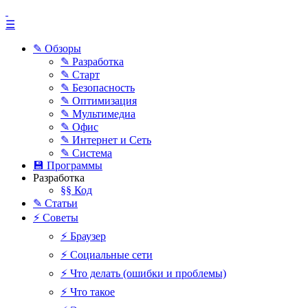
☰
✎ Обзоры
✎ Разработка
✎ Старт
✎ Безопасность
✎ Оптимизация
✎ Мультимедиа
✎ Офис
✎ Интернет и Сеть
✎ Система
💾 Программы
Разработка
§§ Код
✎ Статьи
⚡ Советы
⚡ Браузер
⚡ Социальные сети
⚡ Что делать (ошибки и проблемы)
⚡ Что такое