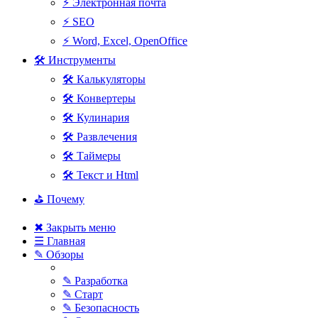
⚡ Электронная почта
⚡ SEO
⚡ Word, Excel, OpenOffice
🛠 Инструменты
🛠 Калькуляторы
🛠 Конвертеры
🛠 Кулинария
🛠 Развлечения
🛠 Таймеры
🛠 Текст и Html
⛳ Почему
✖ Закрыть меню
☰ Главная
✎ Обзоры
✎ Разработка
✎ Старт
✎ Безопасность