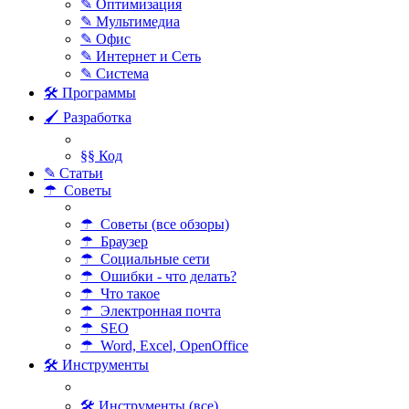
✎ Оптимизация
✎ Мультимедиа
✎ Офис
✎ Интернет и Сеть
✎ Система
🛠 Программы
🖌 Разработка
§§ Код
✎ Статьи
☂ Советы
☂ Советы (все обзоры)
☂ Браузер
☂ Социальные сети
☂ Ошибки - что делать?
☂ Что такое
☂ Электронная почта
☂ SEO
☂ Word, Excel, OpenOffice
🛠 Инструменты
🛠 Инструменты (все)