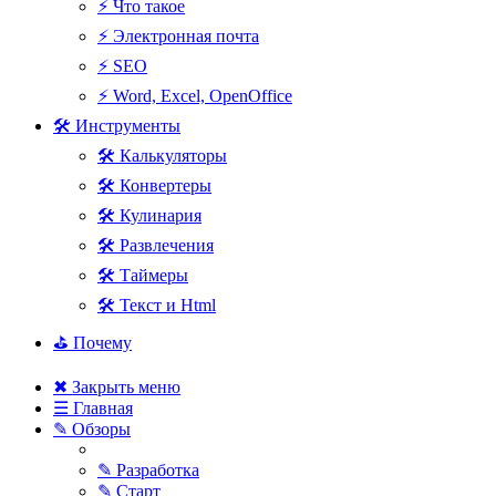
⚡ Что такое
⚡ Электронная почта
⚡ SEO
⚡ Word, Excel, OpenOffice
🛠 Инструменты
🛠 Калькуляторы
🛠 Конвертеры
🛠 Кулинария
🛠 Развлечения
🛠 Таймеры
🛠 Текст и Html
⛳ Почему
✖ Закрыть меню
☰ Главная
✎ Обзоры
✎ Разработка
✎ Старт