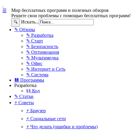
Мир бесплатных программ и полезных обзоров
☰
Решите свои проблемы с помощью бесплатных программ!
Искать...
🔍
✎ Обзоры
✎ Разработка
✎ Старт
✎ Безопасность
✎ Оптимизация
✎ Мультимедиа
✎ Офис
✎ Интернет и Сеть
✎ Система
💾 Программы
Разработка
§§ Код
✎ Статьи
⚡ Советы
⚡ Браузер
⚡ Социальные сети
⚡ Что делать (ошибки и проблемы)