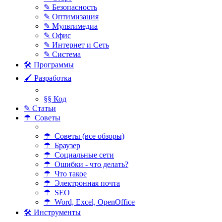
✎ Безопасность
✎ Оптимизация
✎ Мультимедиа
✎ Офис
✎ Интернет и Сеть
✎ Система
🛠 Программы
🖌 Разработка
§§ Код
✎ Статьи
☂ Советы
☂ Советы (все обзоры)
☂ Браузер
☂ Социальные сети
☂ Ошибки - что делать?
☂ Что такое
☂ Электронная почта
☂ SEO
☂ Word, Excel, OpenOffice
🛠 Инструменты