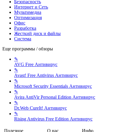
Безопасность
Интернет и Сеть
Мультимедиа
Оптимизация
Офис
Разработка
Жесткий диск и файлы
Система
Еще программы / обзоры
✎
AVG Free
Антивирус
✎
Avast! Free Antivirus
Антивирус
✎
Microsoft Security Essentials
Антивирус
✎
Avira AntiVir Personal Edition
Антивирус
✎
Dr.Web CureIt!
Антивирус
✎
Rising Antivirus Free Edition
Антивирус
Полезное
О нас
Инфо