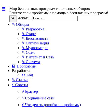
Мир бесплатных программ и полезных обзоров
☰
Решите свои проблемы с помощью бесплатных программ!
Искать...
🔍
✎ Обзоры
✎ Разработка
✎ Старт
✎ Безопасность
✎ Оптимизация
✎ Мультимедиа
✎ Офис
✎ Интернет и Сеть
✎ Система
💾 Программы
Разработка
§§ Код
✎ Статьи
⚡ Советы
⚡ Браузер
⚡ Социальные сети
⚡ Что делать (ошибки и проблемы)