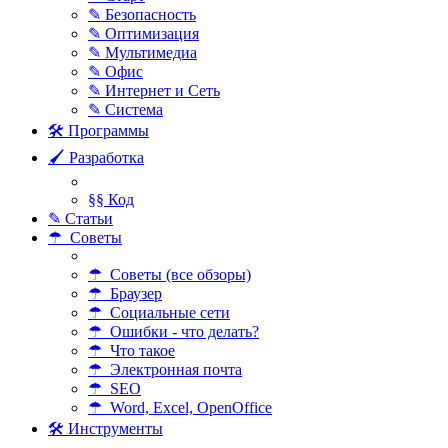
✎ Безопасность
✎ Оптимизация
✎ Мультимедиа
✎ Офис
✎ Интернет и Сеть
✎ Система
🛠 Программы
🖌 Разработка
§§ Код
✎ Статьи
☂ Советы
☂ Советы (все обзоры)
☂ Браузер
☂ Социальные сети
☂ Ошибки - что делать?
☂ Что такое
☂ Электронная почта
☂ SEO
☂ Word, Excel, OpenOffice
🛠 Инструменты