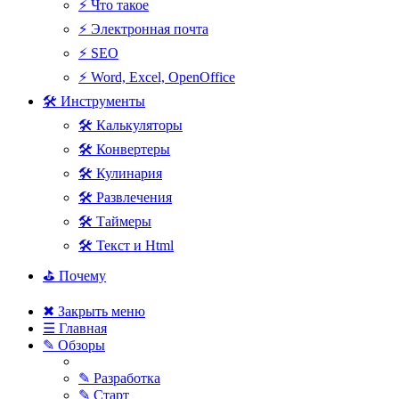
⚡ Что такое
⚡ Электронная почта
⚡ SEO
⚡ Word, Excel, OpenOffice
🛠 Инструменты
🛠 Калькуляторы
🛠 Конвертеры
🛠 Кулинария
🛠 Развлечения
🛠 Таймеры
🛠 Текст и Html
⛳ Почему
✖ Закрыть меню
☰ Главная
✎ Обзоры
✎ Разработка
✎ Старт