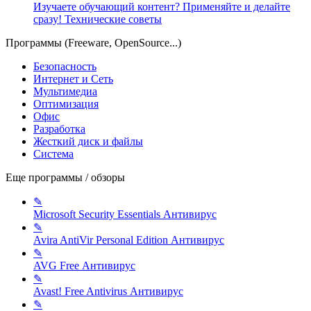
Изучаете обучающий контент? Применяйте и делайте
сразу!
Технические советы
Программы (Freeware, OpenSource...)
Безопасность
Интернет и Сеть
Мультимедиа
Оптимизация
Офис
Разработка
Жесткий диск и файлы
Система
Еще программы / обзоры
✎
Microsoft Security Essentials
Антивирус
✎
Avira AntiVir Personal Edition
Антивирус
✎
AVG Free
Антивирус
✎
Avast! Free Antivirus
Антивирус
✎