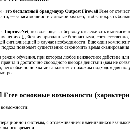
и - это
бесплатный брандмауэр Outpost Firewall Free
от отечест
ости, ее запаса мощности с лихвой хватает, чтобы покрыть бол
ся
ImproveNet
, позволяющая файерволу отслеживать взаимосв
зменениях (действия признанные безопасными, соответственно, 
ей сигнализацией в случае необходимости. Еще один компонент, 
подход позволяет существенно сэкономить время сканирования
 режим обучения, при котором любое неизвестное действие или 
 правил и достаточно свободного выбора действий (вам не обяза
л, чего обычно не хватает аналогам с похожим подходом для полу
ыстро.
l Free основные возможности (характер
 возможности:
операционной системы, с отслеживанием изменившихся взаимос
еального времени