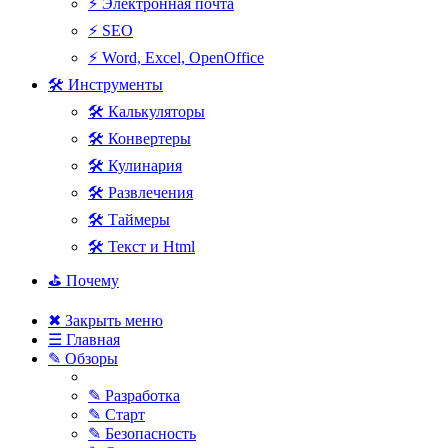
⚡ Электронная почта
⚡ SEO
⚡ Word, Excel, OpenOffice
🛠 Инструменты
🛠 Калькуляторы
🛠 Конвертеры
🛠 Кулинария
🛠 Развлечения
🛠 Таймеры
🛠 Текст и Html
⛳ Почему
✖ Закрыть меню
☰ Главная
✎ Обзоры
✎ Разработка
✎ Старт
✎ Безопасность