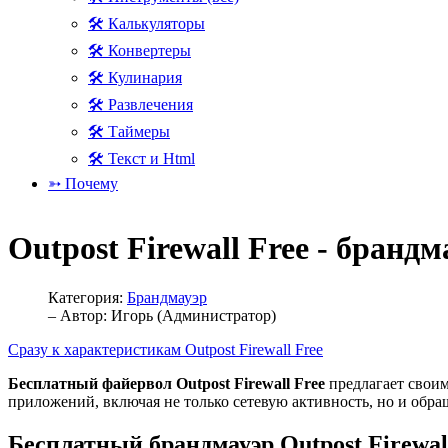
🛠 Калькуляторы
🛠 Конвертеры
🛠 Кулинария
🛠 Развлечения
🛠 Таймеры
🛠 Текст и Html
➳ Почему
Outpost Firewall Free - брандм
Категория:
Брандмауэр
– Автор:
Игорь (Администратор)
Сразу к характеристикам Outpost Firewall Free
Бесплатный файервол Outpost Firewall Free
предлагает своим
приложений, включая не только сетевую активность, но и обр
Бесплатный брандмауэр Outpost Firewal