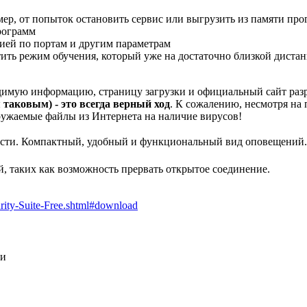
ер, от попыток остановить сервис или выгрузить из памяти про
рограмм
ией по портам и другим параметрам
ть режим обучения, который уже на достаточно близкой дистанц
ходимую информацию, страницу загрузки и официальный сайт ра
я таковым) - это всегда верный ход
. К сожалению, несмотря на
ружаемые файлы из Интернета на наличие вирусов!
ности. Компактный, удобный и функциональный вид оповещений.
, таких как возможность прервать открытое соединение.
urity-Suite-Free.shtml#download
ти