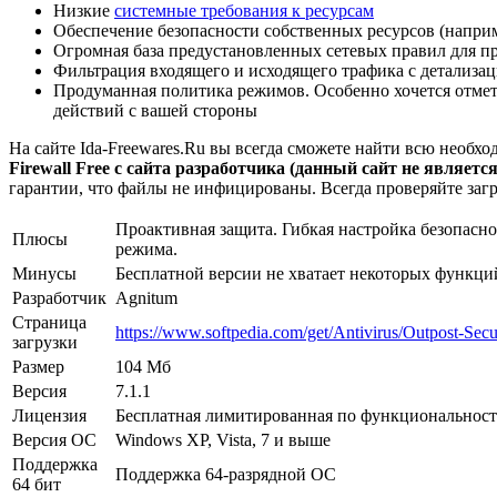
Низкие
системные требования к ресурсам
Обеспечение безопасности собственных ресурсов (наприм
Огромная база предустановленных сетевых правил для п
Фильтрация входящего и исходящего трафика с детализац
Продуманная политика режимов. Особенно хочется отмети
действий с вашей стороны
На сайте Ida-Freewares.Ru вы всегда сможете найти всю необ
Firewall Free с сайта разработчика (данный сайт не являетс
гарантии, что файлы не инфицированы. Всегда проверяйте заг
Проактивная защита. Гибкая настройка безопас
Плюсы
режима.
Минусы
Бесплатной версии не хватает некоторых функций
Разработчик
Agnitum
Страница
https://www.softpedia.com/get/Antivirus/Outpost-Sec
загрузки
Размер
104 Мб
Версия
7.1.1
Лицензия
Бесплатная лимитированная по функциональнос
Версия ОС
Windows XP, Vista, 7 и выше
Поддержка
Поддержка 64-разрядной ОС
64 бит