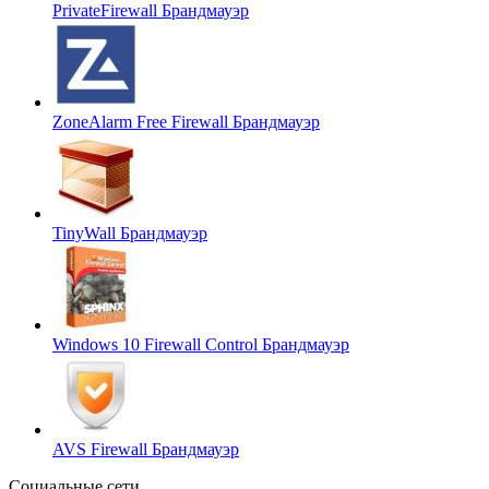
PrivateFirewall
Брандмауэр
ZoneAlarm Free Firewall
Брандмауэр
TinyWall
Брандмауэр
Windows 10 Firewall Control
Брандмауэр
AVS Firewall
Брандмауэр
Социальные сети