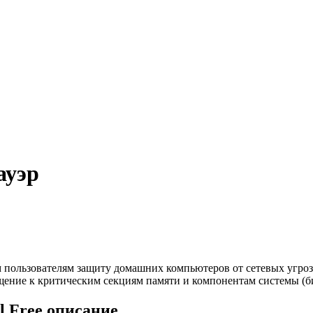
ауэр
 пользователям защиту домашних компьютеров от сетевых угроз 
ащение к критическим секциям памяти и компонентам системы (
l Free описание