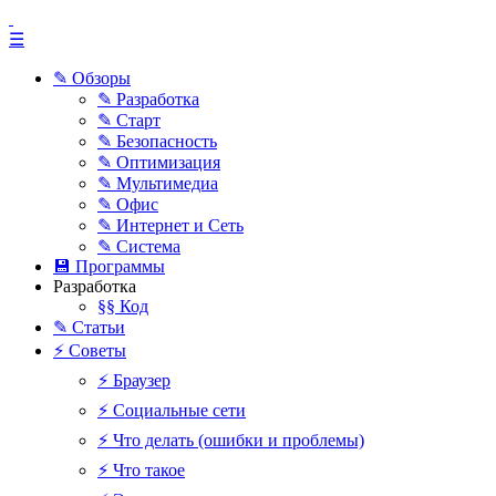
☰
✎ Обзоры
✎ Разработка
✎ Старт
✎ Безопасность
✎ Оптимизация
✎ Мультимедиа
✎ Офис
✎ Интернет и Сеть
✎ Система
💾 Программы
Разработка
§§ Код
✎ Статьи
⚡ Советы
⚡ Браузер
⚡ Социальные сети
⚡ Что делать (ошибки и проблемы)
⚡ Что такое