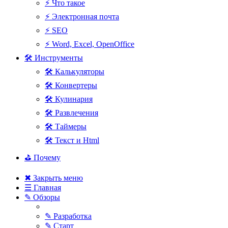
⚡ Что такое
⚡ Электронная почта
⚡ SEO
⚡ Word, Excel, OpenOffice
🛠 Инструменты
🛠 Калькуляторы
🛠 Конвертеры
🛠 Кулинария
🛠 Развлечения
🛠 Таймеры
🛠 Текст и Html
⛳ Почему
✖ Закрыть меню
☰ Главная
✎ Обзоры
✎ Разработка
✎ Старт