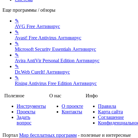
Еще программы / обзоры
✎
AVG Free
Антивирус
✎
Avast! Free Antivirus
Антивирус
✎
Microsoft Security Essentials
Антивирус
✎
Avira AntiVir Personal Edition
Антивирус
✎
Dr.Web CureIt!
Антивирус
✎
Rising Antivirus Free Edition
Антивирус
Полезное
О нас
Инфо
Инструменты
О проекте
Правила
Проекты
Контакты
Карта сайта
Задать
Соглашение
вопрос
Конфиденциально
Портал
Мир бесплатных программ
- полезные и интересные