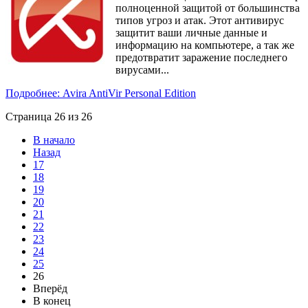
полноценной защитой от большинства
типов угроз и атак. Этот антивирус
защитит ваши личные данные и
информацию на компьютере, а так же
предотвратит заражение последнего
вирусами...
Подробнее: Avira AntiVir Personal Edition
Страница 26 из 26
В начало
Назад
17
18
19
20
21
22
23
24
25
26
Вперёд
В конец