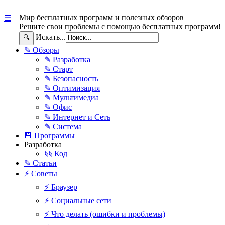
Мир бесплатных программ и полезных обзоров
☰
Решите свои проблемы с помощью бесплатных программ!
Искать...
🔍
✎ Обзоры
✎ Разработка
✎ Старт
✎ Безопасность
✎ Оптимизация
✎ Мультимедиа
✎ Офис
✎ Интернет и Сеть
✎ Система
💾 Программы
Разработка
§§ Код
✎ Статьи
⚡ Советы
⚡ Браузер
⚡ Социальные сети
⚡ Что делать (ошибки и проблемы)