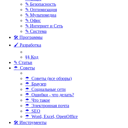
✎ Безопасность
✎ Оптимизация
✎ Мультимедиа
✎ Офис
✎ Интернет и Сеть
✎ Система
🛠 Программы
🖌 Разработка
§§ Код
✎ Статьи
☂ Советы
☂ Советы (все обзоры)
☂ Браузер
☂ Социальные сети
☂ Ошибки - что делать?
☂ Что такое
☂ Электронная почта
☂ SEO
☂ Word, Excel, OpenOffice
🛠 Инструменты