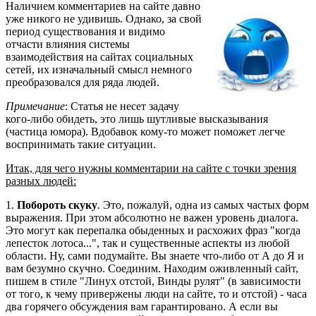
Наличием комментариев на сайте давно
уже никого не удивишь. Однако, за свой
период существования и видимо
отчасти влияния системы
взаимодействия на сайтах социальных
сетей, их изначальный смысл немного
преобразовался для ряда людей.
Примечание
: Статья не несет задачу
кого-либо обидеть, это лишь шутливые высказывания
(частица юмора). Вдобавок кому-то может поможет легче
воспринимать такие ситуации.
Итак, для чего нужны комментарии на сайте с точки зрения
разных людей:
1.
Побороть скуку
. Это, пожалуй, одна из самых частых форм
выражения. При этом абсолютно не важен уровень диалога.
Это могут как перепалка обыденных и расхожих фраз "когда
лепесток лотоса...", так и существенные аспекты из любой
области. Ну, сами подумайте. Вы знаете что-либо от А до Я и
вам безумно скучно. Соединим. Находим оживленный сайт,
пишем в стиле "Линух отстой, Винды рулят" (в зависимости
от того, к чему привержены люди на сайте, то и отстой) - часа
два горячего обсуждения вам гарантировано. А если вы