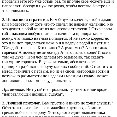
проделываете это уже сотый раз, то вполне себе можете еще и
направлять беседу в нужное русло, чтобы веселье быстро не
заканчивалось.
2.
Пошаговая стратегия
. Вам безумно хочется, чтобы админ
или модератор ну хоть что-то сделал по вашему желанию, как
это делает любой юнит из пошаговой стратегии? Открываем
сайт, находим любую статью и начинаем придираться ко
всему, что только на глаза попадется. И не важно корректно
это или нет, придраться можно и к ведру с водой в пустыне.
"Стыдоба то какая! Кто принес? А руки мыл? А чего такая
горячая? А почему не лимонад? А чего пыль в воде? И все в
том же духе". При чем делаем это размерено, так сказать
никуда не торопясь. Еще желательно, абсолютно все
придирки разбивать на кучу мелких сообщений. Отчасти этот
метод граничит с первым, но из-за своей неторопливости и
возможно размытости по неделям / месяцам / годам, может
доставлять весьма много удовольствия.
Примечание
: Не путайте с троллями, тут нечто иное вроде
"направляющей десницы судьбы".
3.
Личный психолог
. Вам грустно и никто не хочет слушать?
Обязательно излейте все в малейших деталях, обвините в
грехах побольше народу. Хоть одного единомышленника