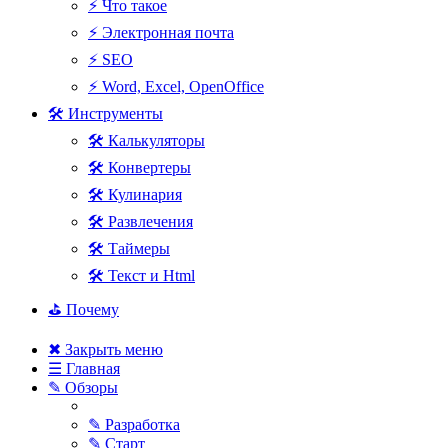
⚡ Что такое
⚡ Электронная почта
⚡ SEO
⚡ Word, Excel, OpenOffice
🛠 Инструменты
🛠 Калькуляторы
🛠 Конвертеры
🛠 Кулинария
🛠 Развлечения
🛠 Таймеры
🛠 Текст и Html
⛳ Почему
✖ Закрыть меню
☰ Главная
✎ Обзоры
✎ Разработка
✎ Старт