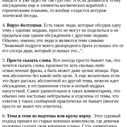
найдете и уже будет не так грустно. А если добавить к этому
обсуждению еще и элементы космических кораблей с
героическими планами, то вообще создастся антураж
эпической беседы.
4.
Вирус-болтушки
. Есть такие люди, которые обсудив одну
тему с одними людьми, просто не могут не поделиться и не
предаться еще одним обсуждением с другими людьми.
Обычно, именно эти люди и являются теми самыми
"Знакомый подруги моего двоюродного брата услышал это от
его соседа дяди, который услышал это...".
5.
Просто сказать слова
. Вот иногда просто бывает так, что
хочется сказать слова, произнести хоть сколько-либо
осмысленные фразы, а быть может даже целые абзацы. При
чем абсолютно без какой-либо цели. А еще желательно если
это будет рассказ, абсолютной из другой темы, нежели идет
обсуждение, в отстраненном стиле и ноткой мудрых
напутствий. Самое удивительное в таких комментариях, что
обычно они настолько нейтральны и отделены от темы, что
ответов у таких сообщений практически не бывает (многие
просто не знают что ответить).
6.
Тема в теме из подтемы или кручу верчу
. Этот суровый
подход пришел из старых военных комплексов, где девичья
половина создает свои коварные планы. Суть элементарна.