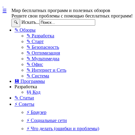
Мир бесплатных программ и полезных обзоров
☰
Решите свои проблемы с помощью бесплатных программ!
Искать...
🔍
✎ Обзоры
✎ Разработка
✎ Старт
✎ Безопасность
✎ Оптимизация
✎ Мультимедиа
✎ Офис
✎ Интернет и Сеть
✎ Система
💾 Программы
Разработка
§§ Код
✎ Статьи
⚡ Советы
⚡ Браузер
⚡ Социальные сети
⚡ Что делать (ошибки и проблемы)