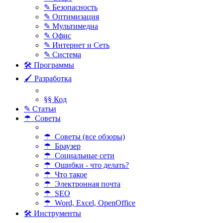
✎ Безопасность
✎ Оптимизация
✎ Мультимедиа
✎ Офис
✎ Интернет и Сеть
✎ Система
🛠 Программы
🖌 Разработка
§§ Код
✎ Статьи
☂ Советы
☂ Советы (все обзоры)
☂ Браузер
☂ Социальные сети
☂ Ошибки - что делать?
☂ Что такое
☂ Электронная почта
☂ SEO
☂ Word, Excel, OpenOffice
🛠 Инструменты