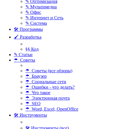
✎ Оптимизация
✎ Мультимедиа
✎ Офис
✎ Интернет и Сеть
✎ Система
🛠 Программы
🖌 Разработка
§§ Код
✎ Статьи
☂ Советы
☂ Советы (все обзоры)
☂ Браузер
☂ Социальные сети
☂ Ошибки - что делать?
☂ Что такое
☂ Электронная почта
☂ SEO
☂ Word, Excel, OpenOffice
🛠 Инструменты
🛠 Инструменты (все)