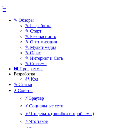
☰
✎ Обзоры
✎ Разработка
✎ Старт
✎ Безопасность
✎ Оптимизация
✎ Мультимедиа
✎ Офис
✎ Интернет и Сеть
✎ Система
💾 Программы
Разработка
§§ Код
✎ Статьи
⚡ Советы
⚡ Браузер
⚡ Социальные сети
⚡ Что делать (ошибки и проблемы)
⚡ Что такое