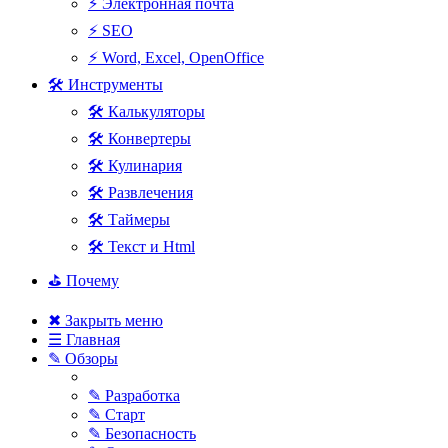
⚡ Электронная почта
⚡ SEO
⚡ Word, Excel, OpenOffice
🛠 Инструменты
🛠 Калькуляторы
🛠 Конвертеры
🛠 Кулинария
🛠 Развлечения
🛠 Таймеры
🛠 Текст и Html
⛳ Почему
✖ Закрыть меню
☰ Главная
✎ Обзоры
✎ Разработка
✎ Старт
✎ Безопасность