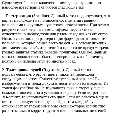
Существует большое количество методов рендеринга, но
наиболее известными являются следующие три:
1.
Растеризация (Scanline)
. Данный метод подразумевает, что
расчет происходит не попиксельно, а целыми гранями,
полигонами и крупными участками поверхности. При этом в
рисунке никак не учитывается эффект перспективы
относительно наблюдателя или рядом находящихся объектов.
Иными словами, при растеризации формируются только те
полигоны, которые ближе всего по оси Y. Поэтому никаких
динамических теней, отражений и прочего не предусмотрено
(только зашитая статика окраски полигона). Однако, данный
метод позволяет очень быстро генерировать изображения,
поэтому он используется во многих играх.
2.
Трассировка лучей (Raytracing)
. Данный метод
подразумевает, что расчет цвета пикселей происходит
следующим образом. Существует условный экран с 2D-
изображением и точка фокуса относительно этого экрана. Из
точки фокуса "как бы" выпускаются лучи в сторону сцены
(каждого пикселя этого условного экрана). Если встретился
3D-объект, то используется его цвет. Если же объекта в сцене
нет, то используется цвет фона. При этом каждый луч
отскакивает от трехмерных объектов некоторое количество
раз и тем самым корректируются цвета остальных пикселей