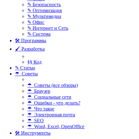
✎ Безопасность
✎ Оптимизация
✎ Мультимедиа
✎ Офис
✎ Интернет и Сеть
✎ Система
🛠 Программы
🖌 Разработка
§§ Код
✎ Статьи
☂ Советы
☂ Советы (все обзоры)
☂ Браузер
☂ Социальные сети
☂ Ошибки - что делать?
☂ Что такое
☂ Электронная почта
☂ SEO
☂ Word, Excel, OpenOffice
🛠 Инструменты