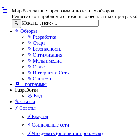
Мир бесплатных программ и полезных обзоров
☰
Решите свои проблемы с помощью бесплатных программ!
Искать...
🔍
✎ Обзоры
✎ Разработка
✎ Старт
✎ Безопасность
✎ Оптимизация
✎ Мультимедиа
✎ Офис
✎ Интернет и Сеть
✎ Система
💾 Программы
Разработка
§§ Код
✎ Статьи
⚡ Советы
⚡ Браузер
⚡ Социальные сети
⚡ Что делать (ошибки и проблемы)