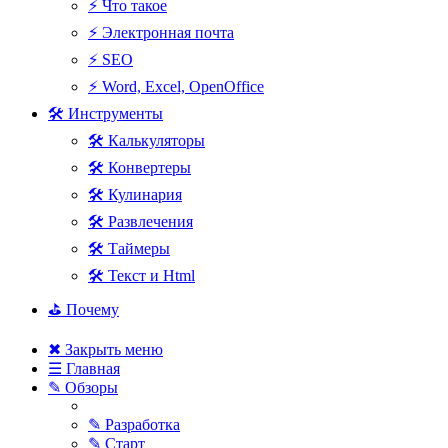
⚡ Что такое
⚡ Электронная почта
⚡ SEO
⚡ Word, Excel, OpenOffice
🛠 Инструменты
🛠 Калькуляторы
🛠 Конвертеры
🛠 Кулинария
🛠 Развлечения
🛠 Таймеры
🛠 Текст и Html
⛳ Почему
✖ Закрыть меню
☰ Главная
✎ Обзоры
✎ Разработка
✎ Старт