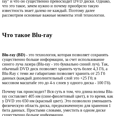
ray" и что он существенно превосходит DVD диски. Однако,
что это такое, зачем нужно и почему приобрело такую
известность знает далеко не каждый. Поэтому далее
рассмотрим основные важные моменты этой технологии.
Что такое Blu-ray
Blu-ray (BD)
- это технология, которая позволяет сохранять
существенно больше информации, за счет использование
синего луча лазера (Blu-ray - это буквально синий луч). Так,
обычный DVD диск позволяет хранить чуть более 4,3 Гб, а
Blu-Ray с теми же габаритами позволяет хранить от 25 Гб
данных (каждый дополнительный слой это +25 Гб; в
массовом масштабе это до 4-х слоев у одного диска - 100 Гб).
Почему так происходит? Вся суть в том, что длина волны Blu-
ray составляет 405 нм (сине-фиолетовый цвет), в то время, как
у DVD это 650 нм (красный цвет). Это позволило уменьшить
физическую область диска, предназначенную для хранения 1
бита данных. Простыми словами, уместить в одном диске
существенно больше информации.