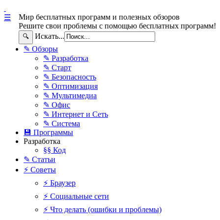
Мир бесплатных программ и полезных обзоров
☰
Решите свои проблемы с помощью бесплатных программ!
Искать...
🔍
✎ Обзоры
✎ Разработка
✎ Старт
✎ Безопасность
✎ Оптимизация
✎ Мультимедиа
✎ Офис
✎ Интернет и Сеть
✎ Система
💾 Программы
Разработка
§§ Код
✎ Статьи
⚡ Советы
⚡ Браузер
⚡ Социальные сети
⚡ Что делать (ошибки и проблемы)