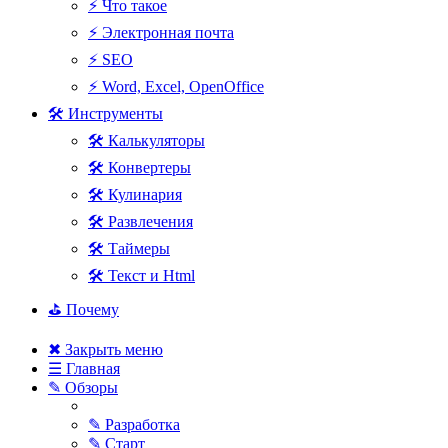
⚡ Что такое
⚡ Электронная почта
⚡ SEO
⚡ Word, Excel, OpenOffice
🛠 Инструменты
🛠 Калькуляторы
🛠 Конвертеры
🛠 Кулинария
🛠 Развлечения
🛠 Таймеры
🛠 Текст и Html
⛳ Почему
✖ Закрыть меню
☰ Главная
✎ Обзоры
✎ Разработка
✎ Старт