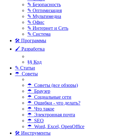
✎ Безопасность
✎ Оптимизация
✎ Мультимедиа
✎ Офис
✎ Интернет и Сеть
✎ Система
🛠 Программы
🖌 Разработка
§§ Код
✎ Статьи
☂ Советы
☂ Советы (все обзоры)
☂ Браузер
☂ Социальные сети
☂ Ошибки - что делать?
☂ Что такое
☂ Электронная почта
☂ SEO
☂ Word, Excel, OpenOffice
🛠 Инструменты