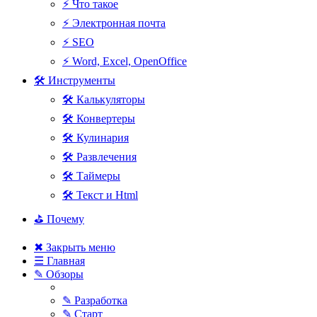
⚡ Что такое
⚡ Электронная почта
⚡ SEO
⚡ Word, Excel, OpenOffice
🛠 Инструменты
🛠 Калькуляторы
🛠 Конвертеры
🛠 Кулинария
🛠 Развлечения
🛠 Таймеры
🛠 Текст и Html
⛳ Почему
✖ Закрыть меню
☰ Главная
✎ Обзоры
✎ Разработка
✎ Старт