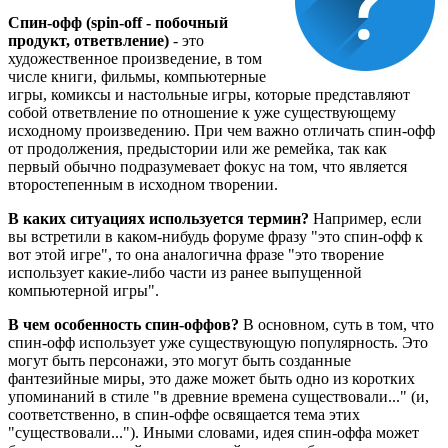
Спин-офф (spin-off - побочный
продукт, ответвление)
- это
художественное произведение, в том
числе книги, фильмы, компьютерные
игры, комиксы и настольные игры, которые представляют
собой ответвление по отношение к уже существующему
исходному произведению. При чем важно отличать спин-офф
от продолжения, предыстории или же ремейка, так как
первый обычно подразумевает фокус на том, что является
второстепенным в исходном творении.
В каких ситуациях используется термин?
Например, если
вы встретили в каком-нибудь форуме фразу "это спин-офф к
вот этой игре", то она аналогична фразе "это творение
использует какие-либо части из ранее выпущенной
компьютерной игры".
В чем особенность спин-оффов?
В основном, суть в том, что
спин-офф использует уже существующую популярность. Это
могут быть персонажи, это могут быть созданные
фантезийные миры, это даже может быть одно из коротких
упоминаний в стиле "в древние времена существовали..." (и,
соответственно, в спин-оффе освящается тема этих
"существовали..."). Иными словами, идея спин-оффа может