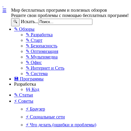
Мир бесплатных программ и полезных обзоров
☰
Решите свои проблемы с помощью бесплатных программ!
Искать...
🔍
✎ Обзоры
✎ Разработка
✎ Старт
✎ Безопасность
✎ Оптимизация
✎ Мультимедиа
✎ Офис
✎ Интернет и Сеть
✎ Система
💾 Программы
Разработка
§§ Код
✎ Статьи
⚡ Советы
⚡ Браузер
⚡ Социальные сети
⚡ Что делать (ошибки и проблемы)