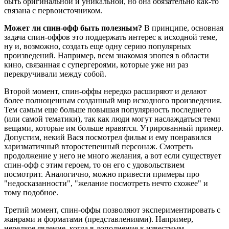
быть оригинальной и уникальной, но она обязательно как-то
связана с первоисточником.
Может ли спин-офф быть полезным?
В принципе, основная
задача спин-оффов это поддержать интерес к исходной теме,
ну и, возможно, создать еще одну серию популярных
произведений. Например, всем знакомая эпопея в области
кино, связанная с супергероями, которые уже ни раз
перекручивали между собой.
Второй момент, спин-оффы нередко расширяют и делают
более полноценным созданный мир исходного произведения.
Тем самым еще больше повышая популярность последнего
(или самой тематики), так как люди могут наслаждаться теми
вещами, которые им больше нравятся. Утрированный пример.
Допустим, некий Вася посмотрел фильм и ему понравился
харизматичный второстепенный персонаж. Смотреть
продолжение у него не много желания, а вот если существует
спин-офф с этим героем, то он его с удовольствием
посмотрит. Аналогично, можно привести примеры про
"недосказанности", "желание посмотреть нечто схожее" и
тому подобное.
Третий момент, спин-оффы позволяют экспериментировать с
жанрами и форматами (представлениями). Например,
нередкое явление, когда в дополнение к известным