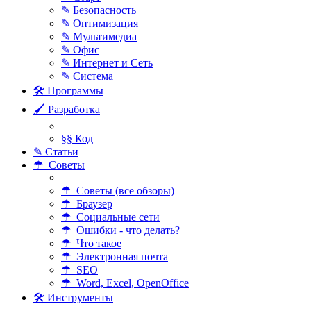
✎ Безопасность
✎ Оптимизация
✎ Мультимедиа
✎ Офис
✎ Интернет и Сеть
✎ Система
🛠 Программы
🖌 Разработка
§§ Код
✎ Статьи
☂ Советы
☂ Советы (все обзоры)
☂ Браузер
☂ Социальные сети
☂ Ошибки - что делать?
☂ Что такое
☂ Электронная почта
☂ SEO
☂ Word, Excel, OpenOffice
🛠 Инструменты