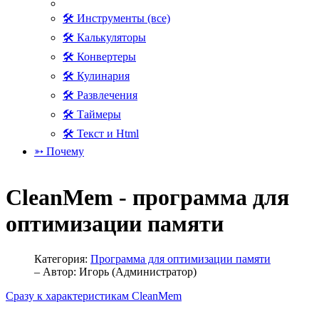
🛠 Инструменты (все)
🛠 Калькуляторы
🛠 Конвертеры
🛠 Кулинария
🛠 Развлечения
🛠 Таймеры
🛠 Текст и Html
➳ Почему
CleanMem - программа для
оптимизации памяти
Категория:
Программа для оптимизации памяти
– Автор:
Игорь (Администратор)
Сразу к характеристикам CleanMem