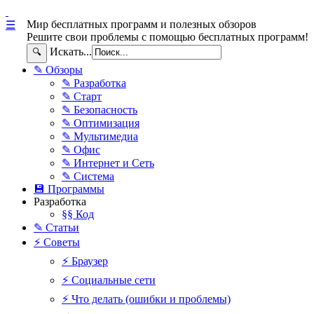
Мир бесплатных программ и полезных обзоров
☰
Решите свои проблемы с помощью бесплатных программ!
Искать...
🔍
✎ Обзоры
✎ Разработка
✎ Старт
✎ Безопасность
✎ Оптимизация
✎ Мультимедиа
✎ Офис
✎ Интернет и Сеть
✎ Система
💾 Программы
Разработка
§§ Код
✎ Статьи
⚡ Советы
⚡ Браузер
⚡ Социальные сети
⚡ Что делать (ошибки и проблемы)