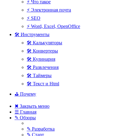
⚡ Что такое
⚡ Электронная почта
⚡ SEO
⚡ Word, Excel, OpenOffice
🛠 Инструменты
🛠 Калькуляторы
🛠 Конвертеры
🛠 Кулинария
🛠 Развлечения
🛠 Таймеры
🛠 Текст и Html
⛳ Почему
✖ Закрыть меню
☰ Главная
✎ Обзоры
✎ Разработка
✎ Старт