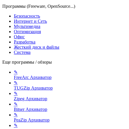
Программы (Freeware, OpenSource...)
Безопасность
Интернет и Сеть
Мультимедиа
Оптимизация
Офис
Разработка
Жесткий диск и файлы
Система
Еще программы / обзоры
✎
FreeArc
Архиватор
✎
TUGZip
Архиватор
✎
Zipeg
Архиватор
✎
Bitser
Архиватор
✎
PeaZip
Архиватор
✎