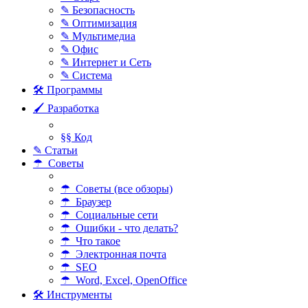
✎ Безопасность
✎ Оптимизация
✎ Мультимедиа
✎ Офис
✎ Интернет и Сеть
✎ Система
🛠 Программы
🖌 Разработка
§§ Код
✎ Статьи
☂ Советы
☂ Советы (все обзоры)
☂ Браузер
☂ Социальные сети
☂ Ошибки - что делать?
☂ Что такое
☂ Электронная почта
☂ SEO
☂ Word, Excel, OpenOffice
🛠 Инструменты