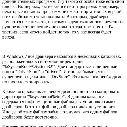
дополнительных программ. И у такого способа тоже есть свои
плюсы. Во-первых, вы не зависите от программ. Например,
некоторые из таких программ не имеют портативных версий
и их необходимо устанавливать. Во-вторых, драйверы
ломаются не так часто, поэтому выделить немного времени на
ручное восстановление - не сильно затратное занятие. В-
третьих, если что-то пойдет не так, то у вас всегда будет
выход.
В Windows 7 все драйвера находятся в нескольких каталогах,
расположенных в системной директории
"%SystemRoot%\System32\". Две стандартные защищенные
папки "DriverStore" и "drivers". И иногда бывает, что
существует еще каталог "DrvStore". Эти каталоги необходимо
полностью скопировать.
Кроме того, вам так же необходимо полностью скопировать
директорию "%systemroot%\inf\". В данном каталоге
содержатся информационные файлы для установки самих
драйверов. Без этих файлов драйвера никак не установить.
Иногда об этих файлах забывают, думая, что одних файлов
драйверов будет достаточно.
Примечание
: Конечно, вам не обязательно копировать