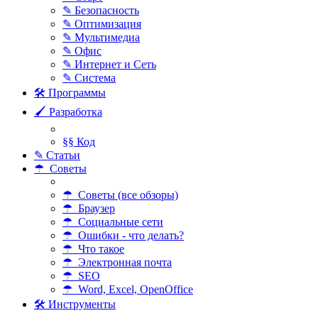
✎ Безопасность
✎ Оптимизация
✎ Мультимедиа
✎ Офис
✎ Интернет и Сеть
✎ Система
🛠 Программы
🖌 Разработка
§§ Код
✎ Статьи
☂ Советы
☂ Советы (все обзоры)
☂ Браузер
☂ Социальные сети
☂ Ошибки - что делать?
☂ Что такое
☂ Электронная почта
☂ SEO
☂ Word, Excel, OpenOffice
🛠 Инструменты