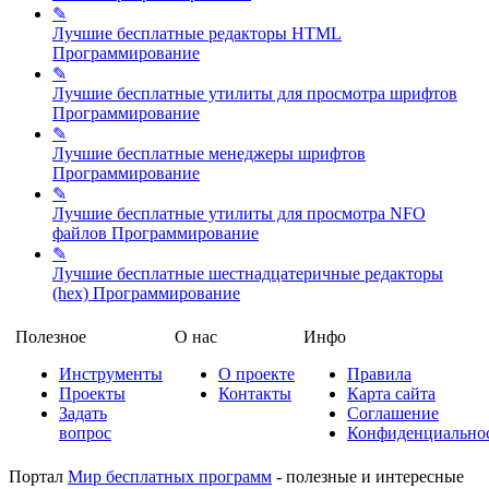
✎
Лучшие бесплатные редакторы HTML
Программирование
✎
Лучшие бесплатные утилиты для просмотра шрифтов
Программирование
✎
Лучшие бесплатные менеджеры шрифтов
Программирование
✎
Лучшие бесплатные утилиты для просмотра NFO
файлов
Программирование
✎
Лучшие бесплатные шестнадцатеричные редакторы
(hex)
Программирование
Полезное
О нас
Инфо
Инструменты
О проекте
Правила
Проекты
Контакты
Карта сайта
Задать
Соглашение
вопрос
Конфиденциально
Портал
Мир бесплатных программ
- полезные и интересные