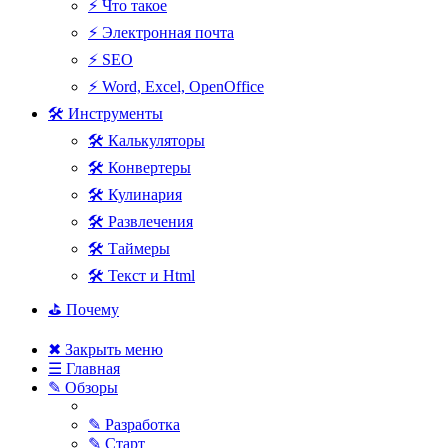
⚡ Что такое
⚡ Электронная почта
⚡ SEO
⚡ Word, Excel, OpenOffice
🛠 Инструменты
🛠 Калькуляторы
🛠 Конвертеры
🛠 Кулинария
🛠 Развлечения
🛠 Таймеры
🛠 Текст и Html
⛳ Почему
✖ Закрыть меню
☰ Главная
✎ Обзоры
✎ Разработка
✎ Старт