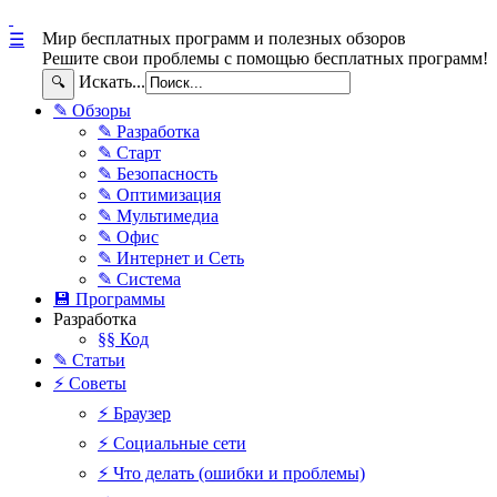
Мир бесплатных программ и полезных обзоров
☰
Решите свои проблемы с помощью бесплатных программ!
Искать...
🔍
✎ Обзоры
✎ Разработка
✎ Старт
✎ Безопасность
✎ Оптимизация
✎ Мультимедиа
✎ Офис
✎ Интернет и Сеть
✎ Система
💾 Программы
Разработка
§§ Код
✎ Статьи
⚡ Советы
⚡ Браузер
⚡ Социальные сети
⚡ Что делать (ошибки и проблемы)