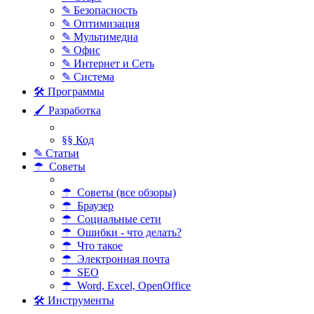
✎ Безопасность
✎ Оптимизация
✎ Мультимедиа
✎ Офис
✎ Интернет и Сеть
✎ Система
🛠 Программы
🖌 Разработка
§§ Код
✎ Статьи
☂ Советы
☂ Советы (все обзоры)
☂ Браузер
☂ Социальные сети
☂ Ошибки - что делать?
☂ Что такое
☂ Электронная почта
☂ SEO
☂ Word, Excel, OpenOffice
🛠 Инструменты