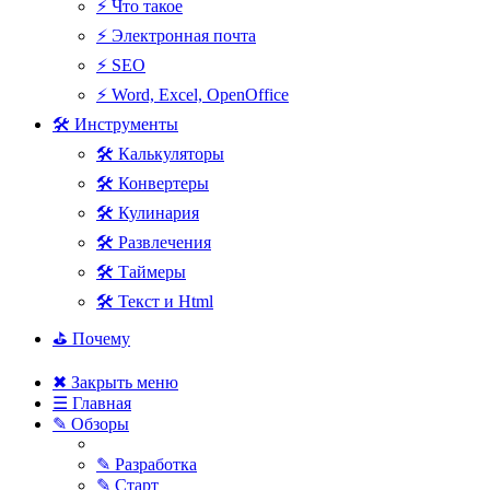
⚡ Что такое
⚡ Электронная почта
⚡ SEO
⚡ Word, Excel, OpenOffice
🛠 Инструменты
🛠 Калькуляторы
🛠 Конвертеры
🛠 Кулинария
🛠 Развлечения
🛠 Таймеры
🛠 Текст и Html
⛳ Почему
✖ Закрыть меню
☰ Главная
✎ Обзоры
✎ Разработка
✎ Старт