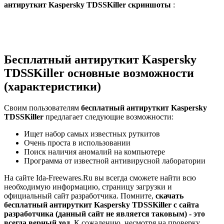
антируткит Kaspersky TDSSKiller скриншоты
:
Бесплатный антируткит Kaspersky
TDSSKiller основные возможности
(характеристики)
Своим пользователям
бесплатный антируткит Kaspersky
TDSSKiller
предлагает следующие возможности:
Ищет набор самых известных руткитов
Очень проста в использовании
Поиск наличия аномалий на компьютере
Программа от известной антивирусной лаборатории
На сайте Ida-Freewares.Ru вы всегда сможете найти всю
необходимую информацию, страницу загрузки и
официальный сайт разработчика. Помните,
скачать
бесплатный антируткит Kaspersky TDSSKiller с сайта
разработчика (данный сайт не является таковым) - это
всегда верный ход
. К сожалению, несмотря на проверку