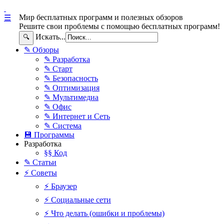
Мир бесплатных программ и полезных обзоров
☰
Решите свои проблемы с помощью бесплатных программ!
Искать...
🔍
✎ Обзоры
✎ Разработка
✎ Старт
✎ Безопасность
✎ Оптимизация
✎ Мультимедиа
✎ Офис
✎ Интернет и Сеть
✎ Система
💾 Программы
Разработка
§§ Код
✎ Статьи
⚡ Советы
⚡ Браузер
⚡ Социальные сети
⚡ Что делать (ошибки и проблемы)