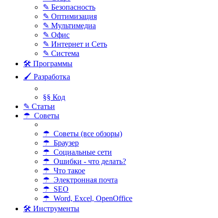
✎ Безопасность
✎ Оптимизация
✎ Мультимедиа
✎ Офис
✎ Интернет и Сеть
✎ Система
🛠 Программы
🖌 Разработка
§§ Код
✎ Статьи
☂ Советы
☂ Советы (все обзоры)
☂ Браузер
☂ Социальные сети
☂ Ошибки - что делать?
☂ Что такое
☂ Электронная почта
☂ SEO
☂ Word, Excel, OpenOffice
🛠 Инструменты