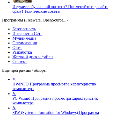
Изучаете обучающий контент? Применяйте и делайте
сразу!
Технические советы
Программы (Freeware, OpenSource...)
Безопасность
Интернет и Сеть
Мультимедиа
Оптимизация
Офис
Разработка
Жесткий диск и файлы
Система
Еще программы / обзоры
✎
HWiNFO
Программа просмотра характеристик
компьютера
✎
PC Wizard
Программа просмотра характеристик
компьютера
✎
SIW (System Information for Windows)
Программа