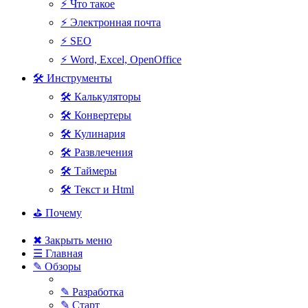
⚡ Что такое
⚡ Электронная почта
⚡ SEO
⚡ Word, Excel, OpenOffice
🛠 Инструменты
🛠 Калькуляторы
🛠 Конвертеры
🛠 Кулинария
🛠 Развлечения
🛠 Таймеры
🛠 Текст и Html
⛳ Почему
✖ Закрыть меню
☰ Главная
✎ Обзоры
✎ Разработка
✎ Старт