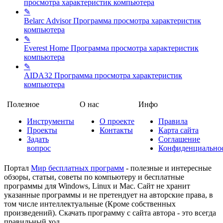
просмотра характеристик компьютера
✎
Belarc Advisor
Программа просмотра характеристик
компьютера
✎
Everest Home
Программа просмотра характеристик
компьютера
✎
AIDA32
Программа просмотра характеристик
компьютера
Полезное
О нас
Инфо
Инструменты
О проекте
Правила
Проекты
Контакты
Карта сайта
Задать
Соглашение
вопрос
Конфиденциально
Портал
Мир бесплатных программ
- полезные и интересные
обзоры, статьи, советы по компьютеру и бесплатные
программы для Windows, Linux и Mac. Сайт не хранит
указанные программы и не претендует на авторские права, в
том числе интеллектуальные (Кроме собственных
произведений). Скачать программу с сайта автора - это всегда
правильный ход.