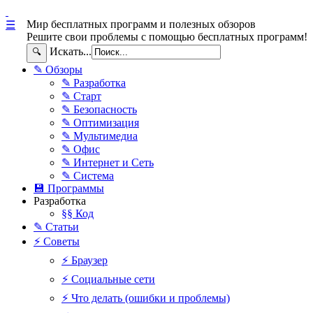
Мир бесплатных программ и полезных обзоров
☰
Решите свои проблемы с помощью бесплатных программ!
Искать...
🔍
✎ Обзоры
✎ Разработка
✎ Старт
✎ Безопасность
✎ Оптимизация
✎ Мультимедиа
✎ Офис
✎ Интернет и Сеть
✎ Система
💾 Программы
Разработка
§§ Код
✎ Статьи
⚡ Советы
⚡ Браузер
⚡ Социальные сети
⚡ Что делать (ошибки и проблемы)