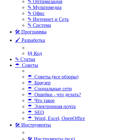
✎ Оптимизация
✎ Мультимедиа
✎ Офис
✎ Интернет и Сеть
✎ Система
🛠 Программы
🖌 Разработка
§§ Код
✎ Статьи
☂ Советы
☂ Советы (все обзоры)
☂ Браузер
☂ Социальные сети
☂ Ошибки - что делать?
☂ Что такое
☂ Электронная почта
☂ SEO
☂ Word, Excel, OpenOffice
🛠 Инструменты
🛠 Инструменты (все)