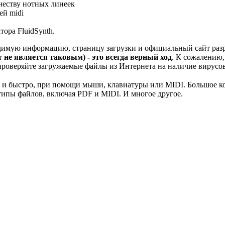
честву нотных линеек
ей midi
ора FluidSynth.
ходимую информацию, страницу загрузки и официальный сайт ра
 не является таковым) - это всегда верный ход
. К сожалению
проверяйте загружаемые файлы из Интернета на наличие вирусо
о и быстро, при помощи мыши, клавиатуры или MIDI. Большое к
типы файлов, включая PDF и MIDI. И многое другое.