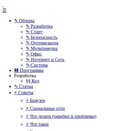
☰
✎ Обзоры
✎ Разработка
✎ Старт
✎ Безопасность
✎ Оптимизация
✎ Мультимедиа
✎ Офис
✎ Интернет и Сеть
✎ Система
💾 Программы
Разработка
§§ Код
✎ Статьи
⚡ Советы
⚡ Браузер
⚡ Социальные сети
⚡ Что делать (ошибки и проблемы)
⚡ Что такое