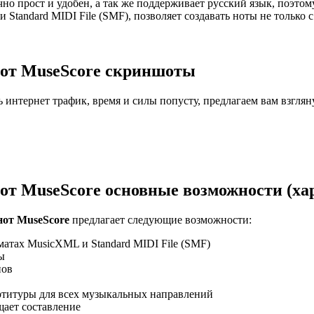
о прост и удобен, а так же поддерживает русский язык, поэтому
tandard MIDI File (SMF), позволяет создавать ноты не только с
нот MuseScore скриншоты
ь интернет трафик, время и силы попусту, предлагаем вам взгля
от MuseScore основные возможности (ха
нот MuseScore
предлагает следующие возможности:
атах MusicXML и Standard MIDI File (SMF)
ы
нов
ртитуры для всех музыкальных направлений
ает составление