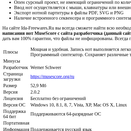
Опен сурсный проект, не имеющий ограничений по коли
Ввод нот осуществляется с мыши, клавиатуры или внешн
Экспорт нотной партитуры в файлы PDF, SVG и PNG
Наличие встроенного секвенсера и программного синтезат
На сайте Ida-Freewares.Ru вы всегда сможете найти всю необ
написания нот MuseScore с сайта разработчика (данный сайт
дать вам 100% гарантии, что файлы не инфицированы. Всегда 
Мощная и удобная. Запись нот выполняется легк
Плюсы
Программный синтезатор. Сохраняет различные 
Минусы
Разработчик
Werner Schweer
Страница
https://musescore.org/ru
загрузки
Размер
52,9 Мб
Версия
2.0.2
Лицензия
Бесплатно без ограничений
Версия ОС
Windows 10, 8.1, 8, 7, Vista, XP, Mac OS X, Linux
Поддержка
Поддерживаются 64-разрядные ОС
64 бит
Портативная
Информация
Поддерживается русский язык