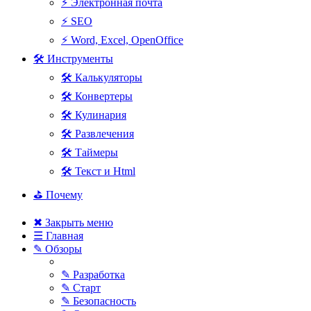
⚡ Электронная почта
⚡ SEO
⚡ Word, Excel, OpenOffice
🛠 Инструменты
🛠 Калькуляторы
🛠 Конвертеры
🛠 Кулинария
🛠 Развлечения
🛠 Таймеры
🛠 Текст и Html
⛳ Почему
✖ Закрыть меню
☰ Главная
✎ Обзоры
✎ Разработка
✎ Старт
✎ Безопасность