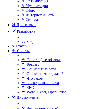
✎ Оптимизация
✎ Мультимедиа
✎ Офис
✎ Интернет и Сеть
✎ Система
🛠 Программы
🖌 Разработка
§§ Код
✎ Статьи
☂ Советы
☂ Советы (все обзоры)
☂ Браузер
☂ Социальные сети
☂ Ошибки - что делать?
☂ Что такое
☂ Электронная почта
☂ SEO
☂ Word, Excel, OpenOffice
🛠 Инструменты
🛠 Инструменты (все)