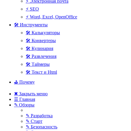
⚡ Электронная почта
⚡ SEO
⚡ Word, Excel, OpenOffice
🛠 Инструменты
🛠 Калькуляторы
🛠 Конвертеры
🛠 Кулинария
🛠 Развлечения
🛠 Таймеры
🛠 Текст и Html
⛳ Почему
✖ Закрыть меню
☰ Главная
✎ Обзоры
✎ Разработка
✎ Старт
✎ Безопасность