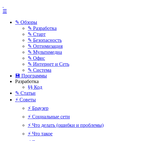
☰
✎ Обзоры
✎ Разработка
✎ Старт
✎ Безопасность
✎ Оптимизация
✎ Мультимедиа
✎ Офис
✎ Интернет и Сеть
✎ Система
💾 Программы
Разработка
§§ Код
✎ Статьи
⚡ Советы
⚡ Браузер
⚡ Социальные сети
⚡ Что делать (ошибки и проблемы)
⚡ Что такое