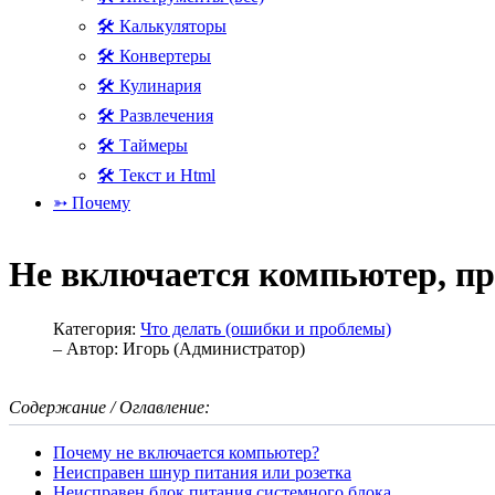
🛠 Калькуляторы
🛠 Конвертеры
🛠 Кулинария
🛠 Развлечения
🛠 Таймеры
🛠 Текст и Html
➳ Почему
Не включается компьютер, пр
Категория:
Что делать (ошибки и проблемы)
– Автор:
Игорь (Администратор)
Содержание / Оглавление:
Почему не включается компьютер?
Неисправен шнур питания или розетка
Неисправен блок питания системного блока