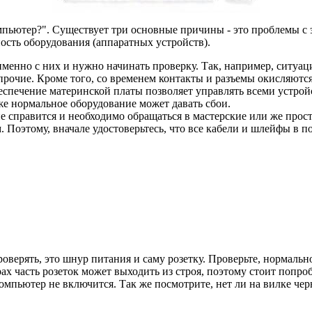
мпьютер?". Существует три основные причины - это проблемы с
сть оборудования (аппаратных устройств).
именно с них и нужно начинать проверку. Так, например, ситуац
рочие. Кроме того, со временем контакты и разъемы окисляются 
еспечение материнской платы позволяет управлять всеми устрой
е нормальное оборудование может давать сбои.
е справится и необходимо обращаться в мастерские или же прост
Поэтому, вначале удостоверьтесь, что все кабели и шлейфы в по
верять, это шнур питания и саму розетку. Проверьте, нормальн
х часть розеток может выходить из строя, поэтому стоит попроб
омпьютер не включится. Так же посмотрите, нет ли на вилке чер