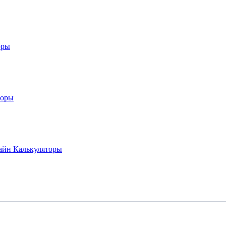
оры
торы
лайн
Калькуляторы