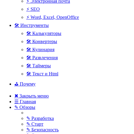
⚡ Электронная почта
⚡ SEO
⚡ Word, Excel, OpenOffice
🛠 Инструменты
🛠 Калькуляторы
🛠 Конвертеры
🛠 Кулинария
🛠 Развлечения
🛠 Таймеры
🛠 Текст и Html
⛳ Почему
✖ Закрыть меню
☰ Главная
✎ Обзоры
✎ Разработка
✎ Старт
✎ Безопасность