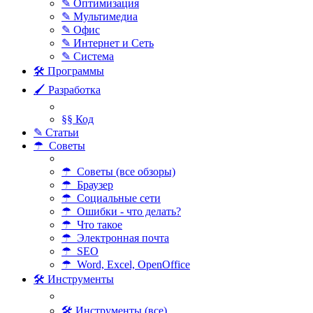
✎ Оптимизация
✎ Мультимедиа
✎ Офис
✎ Интернет и Сеть
✎ Система
🛠 Программы
🖌 Разработка
§§ Код
✎ Статьи
☂ Советы
☂ Советы (все обзоры)
☂ Браузер
☂ Социальные сети
☂ Ошибки - что делать?
☂ Что такое
☂ Электронная почта
☂ SEO
☂ Word, Excel, OpenOffice
🛠 Инструменты
🛠 Инструменты (все)