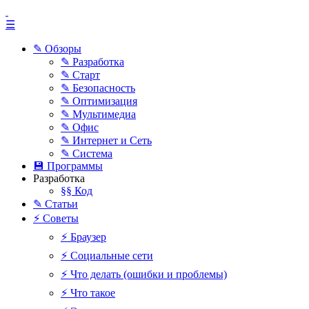
☰
✎ Обзоры
✎ Разработка
✎ Старт
✎ Безопасность
✎ Оптимизация
✎ Мультимедиа
✎ Офис
✎ Интернет и Сеть
✎ Система
💾 Программы
Разработка
§§ Код
✎ Статьи
⚡ Советы
⚡ Браузер
⚡ Социальные сети
⚡ Что делать (ошибки и проблемы)
⚡ Что такое