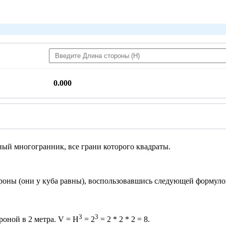
0.000
ый многогранник, все грани которого квадраты.
ороны (они у куба равны), воспользовавшись следующей формуло
3
3
роной в 2 метра. V = H
= 2
= 2 * 2 * 2 = 8.