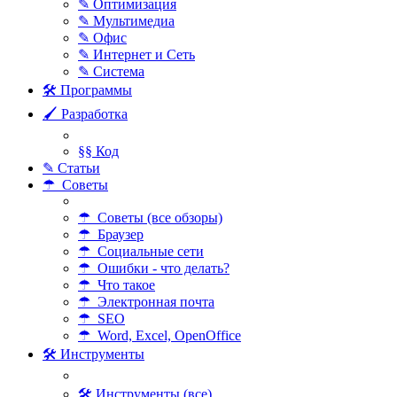
✎ Оптимизация
✎ Мультимедиа
✎ Офис
✎ Интернет и Сеть
✎ Система
🛠 Программы
🖌 Разработка
§§ Код
✎ Статьи
☂ Советы
☂ Советы (все обзоры)
☂ Браузер
☂ Социальные сети
☂ Ошибки - что делать?
☂ Что такое
☂ Электронная почта
☂ SEO
☂ Word, Excel, OpenOffice
🛠 Инструменты
🛠 Инструменты (все)