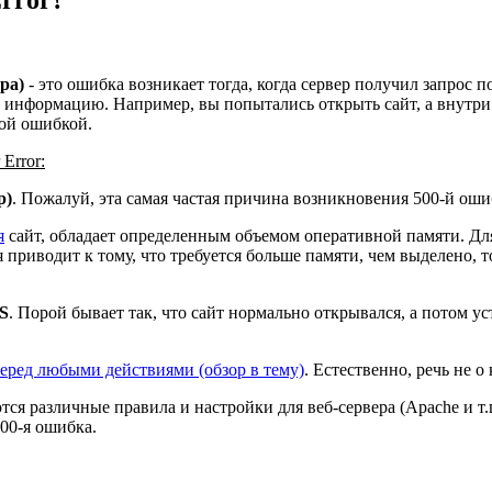
ра)
- это ошибка возникает тогда, когда сервер получил запрос 
 информацию. Например, вы попытались открыть сайт, а внутри в
ной ошибкой.
Error:
p)
. Пожалуй, эта самая частая причина возникновения 500-й ошиб
я
сайт, обладает определенным объемом оперативной памяти. Для
я приводит к тому, что требуется больше памяти, чем выделено,
S
. Порой бывает так, что сайт нормально открывался, а потом у
перед любыми действиями (обзор в тему)
. Естественно, речь не 
ются различные правила и настройки для веб-сервера (Apache и т.
500-я ошибка.