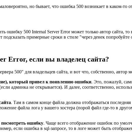
и маловероятно, но бывает, что ошибка 500 возникает в каком-то
ить ошибку 500 Internal Server Error может только автор сайта, 
т подсказать примерные сроки в стиле "через денек попробуйте 
er Error, если вы владелец сайта?
ера 500" для владельцев сайта, и вот что, собственно, автор м
ние), который привел к появлению ошибки
. Это, пожалуй, сам
 (если админка не открывается). И далее, соответственно, испо
 сайта
. Там в самом конце файла должна отображаться последняя
оложение файла лога у вашего хостера (порой файл где-то в друг
и посмотреть ошибку
. Чаще всего отображение ошибок по умолч
ер, если ошибка в sql-запросе, то в логе может быть отображен 