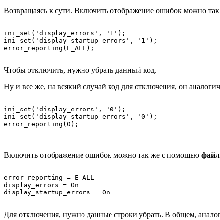
Возвращаясь к сути. Включить отображение ошибок можно так 
ini_set('display_errors', '1');

ini_set('display_startup_errors', '1');

Чтобы отключить, нужно убрать данный код.
Ну и все же, на всякий случай код для отключения, он аналоги
ini_set('display_errors', '0');

ini_set('display_startup_errors', '0');

Включить отображение ошибок можно так же с помощью
файл
error_reporting = E_ALL

display_errors = On

Для отключения, нужно данные строки убрать. В общем, анало