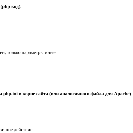
(
php код
):
чен, только параметры иные
а php.ini в корне сайта (или аналогичного файла для Apache)
гичное действие.