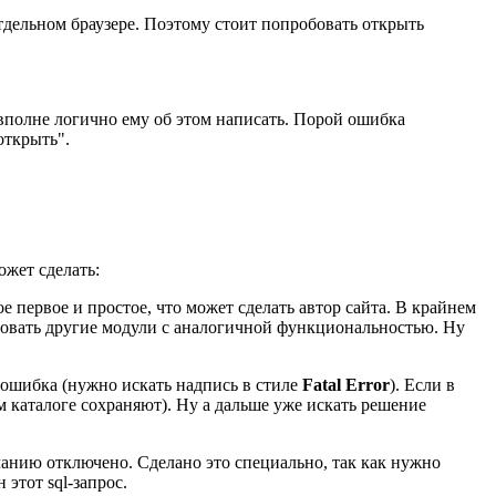
 отдельном браузере. Поэтому стоит попробовать открыть
то вполне логично ему об этом написать. Порой ошибка
открыть".
ожет сделать:
ое первое и простое, что может сделать автор сайта. В крайнем
льзовать другие модули с аналогичной функциональностью. Ну
 ошибка (нужно искать надпись в стиле
Fatal Error
). Если в
ом каталоге сохраняют). Ну а дальше уже искать решение
анию отключено. Сделано это специально, так как нужно
этот sql-запрос.