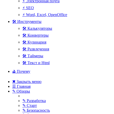
⚡ Электронная почта
⚡ SEO
⚡ Word, Excel, OpenOffice
🛠 Инструменты
🛠 Калькуляторы
🛠 Конвертеры
🛠 Кулинария
🛠 Развлечения
🛠 Таймеры
🛠 Текст и Html
⛳ Почему
✖ Закрыть меню
☰ Главная
✎ Обзоры
✎ Разработка
✎ Старт
✎ Безопасность