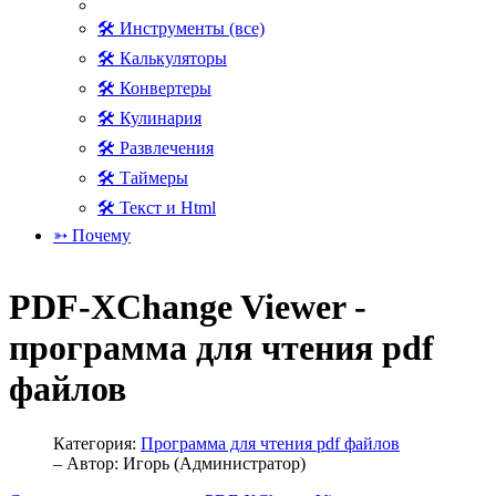
🛠 Инструменты (все)
🛠 Калькуляторы
🛠 Конвертеры
🛠 Кулинария
🛠 Развлечения
🛠 Таймеры
🛠 Текст и Html
➳ Почему
PDF-XChange Viewer -
программа для чтения pdf
файлов
Категория:
Программа для чтения pdf файлов
– Автор:
Игорь (Администратор)