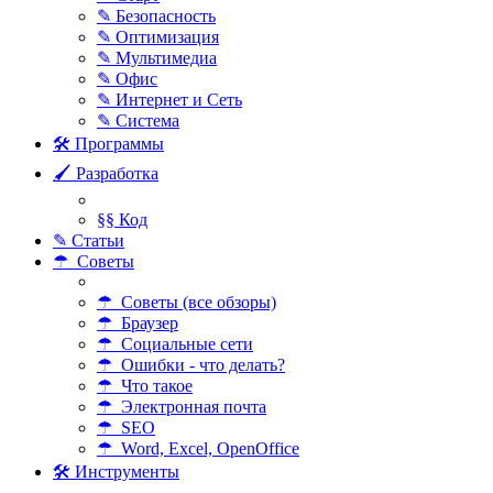
✎ Безопасность
✎ Оптимизация
✎ Мультимедиа
✎ Офис
✎ Интернет и Сеть
✎ Система
🛠 Программы
🖌 Разработка
§§ Код
✎ Статьи
☂ Советы
☂ Советы (все обзоры)
☂ Браузер
☂ Социальные сети
☂ Ошибки - что делать?
☂ Что такое
☂ Электронная почта
☂ SEO
☂ Word, Excel, OpenOffice
🛠 Инструменты