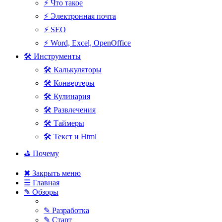
⚡ Что такое
⚡ Электронная почта
⚡ SEO
⚡ Word, Excel, OpenOffice
🛠 Инструменты
🛠 Калькуляторы
🛠 Конвертеры
🛠 Кулинария
🛠 Развлечения
🛠 Таймеры
🛠 Текст и Html
⛳ Почему
✖ Закрыть меню
☰ Главная
✎ Обзоры
✎ Разработка
✎ Старт