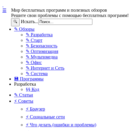
Мир бесплатных программ и полезных обзоров
☰
Решите свои проблемы с помощью бесплатных программ!
Искать...
🔍
✎ Обзоры
✎ Разработка
✎ Старт
✎ Безопасность
✎ Оптимизация
✎ Мультимедиа
✎ Офис
✎ Интернет и Сеть
✎ Система
💾 Программы
Разработка
§§ Код
✎ Статьи
⚡ Советы
⚡ Браузер
⚡ Социальные сети
⚡ Что делать (ошибки и проблемы)