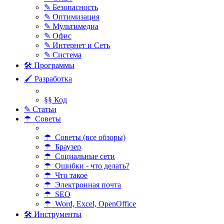
✎ Безопасность
✎ Оптимизация
✎ Мультимедиа
✎ Офис
✎ Интернет и Сеть
✎ Система
🛠 Программы
🖌 Разработка
§§ Код
✎ Статьи
☂ Советы
☂ Советы (все обзоры)
☂ Браузер
☂ Социальные сети
☂ Ошибки - что делать?
☂ Что такое
☂ Электронная почта
☂ SEO
☂ Word, Excel, OpenOffice
🛠 Инструменты