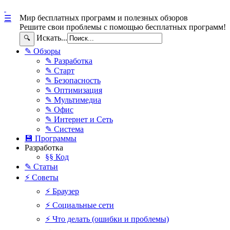
Мир бесплатных программ и полезных обзоров
☰
Решите свои проблемы с помощью бесплатных программ!
Искать...
🔍
✎ Обзоры
✎ Разработка
✎ Старт
✎ Безопасность
✎ Оптимизация
✎ Мультимедиа
✎ Офис
✎ Интернет и Сеть
✎ Система
💾 Программы
Разработка
§§ Код
✎ Статьи
⚡ Советы
⚡ Браузер
⚡ Социальные сети
⚡ Что делать (ошибки и проблемы)