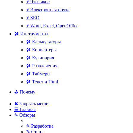
⚡ Что такое
⚡ Электронная почта
⚡ SEO
⚡ Word, Excel, OpenOffice
🛠 Инструменты
🛠 Калькуляторы
🛠 Конвертеры
🛠 Кулинария
🛠 Развлечения
🛠 Таймеры
🛠 Текст и Html
⛳ Почему
✖ Закрыть меню
☰ Главная
✎ Обзоры
✎ Разработка
✎ Старт