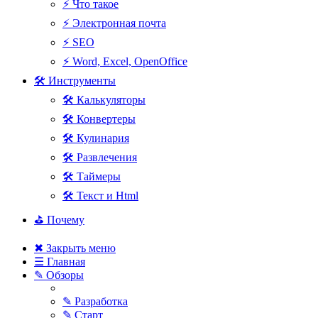
⚡ Что такое
⚡ Электронная почта
⚡ SEO
⚡ Word, Excel, OpenOffice
🛠 Инструменты
🛠 Калькуляторы
🛠 Конвертеры
🛠 Кулинария
🛠 Развлечения
🛠 Таймеры
🛠 Текст и Html
⛳ Почему
✖ Закрыть меню
☰ Главная
✎ Обзоры
✎ Разработка
✎ Старт