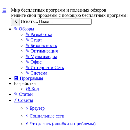
Мир бесплатных программ и полезных обзоров
☰
Решите свои проблемы с помощью бесплатных программ!
Искать...
🔍
✎ Обзоры
✎ Разработка
✎ Старт
✎ Безопасность
✎ Оптимизация
✎ Мультимедиа
✎ Офис
✎ Интернет и Сеть
✎ Система
💾 Программы
Разработка
§§ Код
✎ Статьи
⚡ Советы
⚡ Браузер
⚡ Социальные сети
⚡ Что делать (ошибки и проблемы)