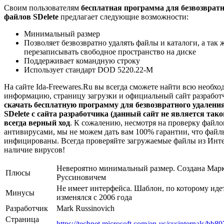
Своим пользователям
бесплатная программа для безвозвратн
файлов SDelete
предлагает следующие возможности:
Минимальный размер
Позволяет безвозвратно удалять файлы и каталоги, а так 
перезаписывать свободное пространство на диске
Поддерживает командную строку
Использует стандарт DOD 5220.22-M
На сайте Ida-Freewares.Ru вы всегда сможете найти всю необх
информацию, страницу загрузки и официальный сайт разработ
скачать бесплатную программу для безвозвратного удалени
SDelete с сайта разработчика (данный сайт не является тако
всегда верный ход
. К сожалению, несмотря на проверку файло
антивирусами, мы не можем дать вам 100% гарантии, что файл
инфицированы. Всегда проверяйте загружаемые файлы из Инте
наличие вирусов!
Невероятно минимальный размер. Создана Мар
Плюсы
Руссиновичем
Не имеет интерфейса. Шаблон, по которому идет
Минусы
изменялся с 2006 года
Разработчик
Mark Russinovich
Страница
https://technet.microsoft.com/en-us/sysinternals/bb8