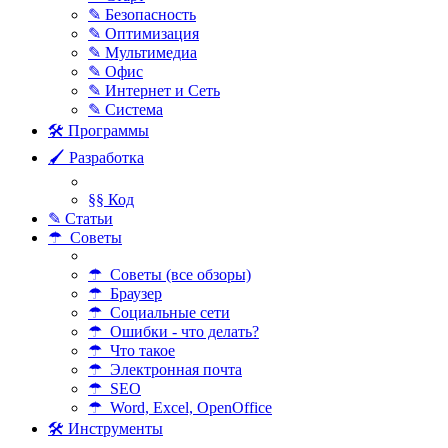
✎ Безопасность
✎ Оптимизация
✎ Мультимедиа
✎ Офис
✎ Интернет и Сеть
✎ Система
🛠 Программы
🖌 Разработка
§§ Код
✎ Статьи
☂ Советы
☂ Советы (все обзоры)
☂ Браузер
☂ Социальные сети
☂ Ошибки - что делать?
☂ Что такое
☂ Электронная почта
☂ SEO
☂ Word, Excel, OpenOffice
🛠 Инструменты