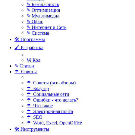
✎ Безопасность
✎ Оптимизация
✎ Мультимедиа
✎ Офис
✎ Интернет и Сеть
✎ Система
🛠 Программы
🖌 Разработка
§§ Код
✎ Статьи
☂ Советы
☂ Советы (все обзоры)
☂ Браузер
☂ Социальные сети
☂ Ошибки - что делать?
☂ Что такое
☂ Электронная почта
☂ SEO
☂ Word, Excel, OpenOffice
🛠 Инструменты