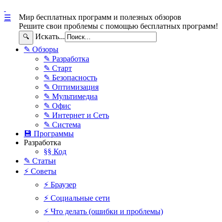
Мир бесплатных программ и полезных обзоров
☰
Решите свои проблемы с помощью бесплатных программ!
Искать...
🔍
✎ Обзоры
✎ Разработка
✎ Старт
✎ Безопасность
✎ Оптимизация
✎ Мультимедиа
✎ Офис
✎ Интернет и Сеть
✎ Система
💾 Программы
Разработка
§§ Код
✎ Статьи
⚡ Советы
⚡ Браузер
⚡ Социальные сети
⚡ Что делать (ошибки и проблемы)