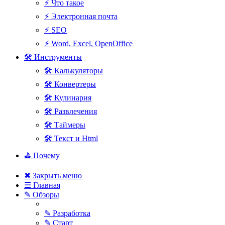
⚡ Что такое
⚡ Электронная почта
⚡ SEO
⚡ Word, Excel, OpenOffice
🛠 Инструменты
🛠 Калькуляторы
🛠 Конвертеры
🛠 Кулинария
🛠 Развлечения
🛠 Таймеры
🛠 Текст и Html
⛳ Почему
✖ Закрыть меню
☰ Главная
✎ Обзоры
✎ Разработка
✎ Старт