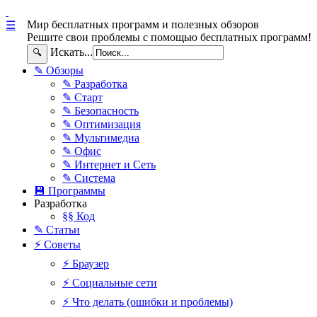
Мир бесплатных программ и полезных обзоров
☰
Решите свои проблемы с помощью бесплатных программ!
Искать...
🔍
✎ Обзоры
✎ Разработка
✎ Старт
✎ Безопасность
✎ Оптимизация
✎ Мультимедиа
✎ Офис
✎ Интернет и Сеть
✎ Система
💾 Программы
Разработка
§§ Код
✎ Статьи
⚡ Советы
⚡ Браузер
⚡ Социальные сети
⚡ Что делать (ошибки и проблемы)