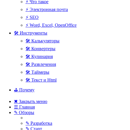
⚡ Что такое
⚡ Электронная почта
⚡ SEO
⚡ Word, Excel, OpenOffice
🛠 Инструменты
🛠 Калькуляторы
🛠 Конвертеры
🛠 Кулинария
🛠 Развлечения
🛠 Таймеры
🛠 Текст и Html
⛳ Почему
✖ Закрыть меню
☰ Главная
✎ Обзоры
✎ Разработка
✎ Старт