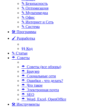
✎ Безопасность
✎ Оптимизация
✎ Мультимедиа
✎ Офис
✎ Интернет и Сеть
✎ Система
🛠 Программы
🖌 Разработка
§§ Код
✎ Статьи
☂ Советы
☂ Советы (все обзоры)
☂ Браузер
☂ Социальные сети
☂ Ошибки - что делать?
☂ Что такое
☂ Электронная почта
☂ SEO
☂ Word, Excel, OpenOffice
🛠 Инструменты