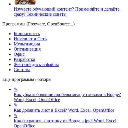
Изучаете обучающий контент? Применяйте и делайте
сразу!
Технические советы
Программы (Freeware, OpenSource...)
Безопасность
Интернет и Сеть
Мультимедиа
Оптимизация
Офис
Разработка
Жесткий диск и файлы
Система
Еще программы / обзоры
✎
Как убрать большие пробелы между словами в Ворде?
Word, Excel, OpenOffice
✎
Как добавить лист в Excel?
Word, Excel, OpenOffice
✎
Как сохранить картинку из Ворда в jpg?
Word, Excel,
OpenOffice