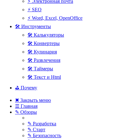
⚡ Электронная почта
⚡ SEO
⚡ Word, Excel, OpenOffice
🛠 Инструменты
🛠 Калькуляторы
🛠 Конвертеры
🛠 Кулинария
🛠 Развлечения
🛠 Таймеры
🛠 Текст и Html
⛳ Почему
✖ Закрыть меню
☰ Главная
✎ Обзоры
✎ Разработка
✎ Старт
✎ Безопасность