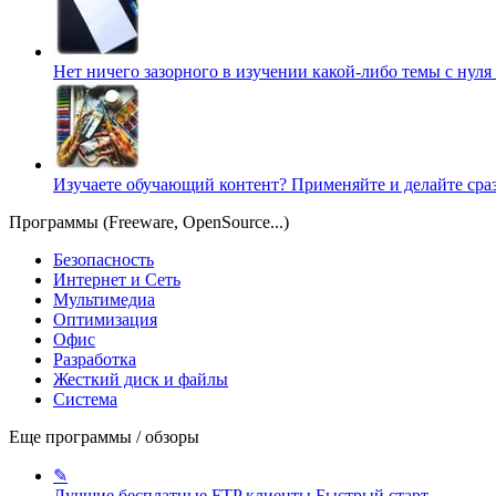
Нет ничего зазорного в изучении какой-либо темы с нуля
Изучаете обучающий контент? Применяйте и делайте сра
Программы (Freeware, OpenSource...)
Безопасность
Интернет и Сеть
Мультимедиа
Оптимизация
Офис
Разработка
Жесткий диск и файлы
Система
Еще программы / обзоры
✎
Лучшие бесплатные FTP клиенты
Быстрый старт