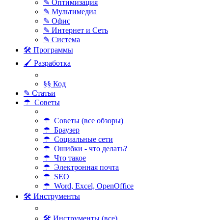
✎ Оптимизация
✎ Мультимедиа
✎ Офис
✎ Интернет и Сеть
✎ Система
🛠 Программы
🖌 Разработка
§§ Код
✎ Статьи
☂ Советы
☂ Советы (все обзоры)
☂ Браузер
☂ Социальные сети
☂ Ошибки - что делать?
☂ Что такое
☂ Электронная почта
☂ SEO
☂ Word, Excel, OpenOffice
🛠 Инструменты
🛠 Инструменты (все)