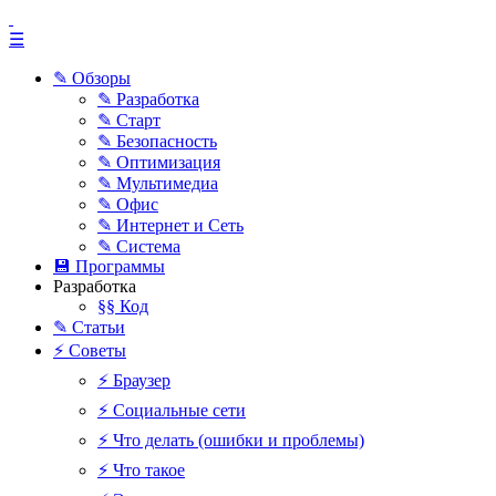
☰
✎ Обзоры
✎ Разработка
✎ Старт
✎ Безопасность
✎ Оптимизация
✎ Мультимедиа
✎ Офис
✎ Интернет и Сеть
✎ Система
💾 Программы
Разработка
§§ Код
✎ Статьи
⚡ Советы
⚡ Браузер
⚡ Социальные сети
⚡ Что делать (ошибки и проблемы)
⚡ Что такое