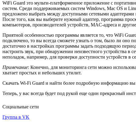
WiFi Guard это мульти-платформенное приложение с портативно
систем. Среди поддерживаемых систем Windows, Mac OS и Linu
предложено выбрать между доступными сетевыми адаптерами на
После того, как вы выберите нужный адаптер, программа проск
компьютеров, производителей устройств, MAC-адреса и другие
Приятной особенностью программы является то, что WiFi Guard 
подключено, то вы всегда сможете узнать о том, было ли оно п
достаточно в настройках программы задать подходящую период
настроить звук, при обнаружении неизвестного устройства в с
неполадок, например, для проверки доступности устройств в се
Примечание
: Конечно, для мониторинга сети можно использова
хватает простых и небольших утилит.
Скачать Wi-Fi Guard и найти более подробную информацию вы 
Теперь, у вас всегда будет под рукой еще один прекрасный инс
Социальные сети
Группа в VK