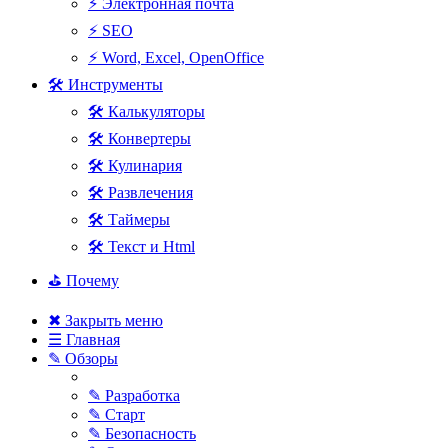
⚡ Электронная почта
⚡ SEO
⚡ Word, Excel, OpenOffice
🛠 Инструменты
🛠 Калькуляторы
🛠 Конвертеры
🛠 Кулинария
🛠 Развлечения
🛠 Таймеры
🛠 Текст и Html
⛳ Почему
✖ Закрыть меню
☰ Главная
✎ Обзоры
✎ Разработка
✎ Старт
✎ Безопасность