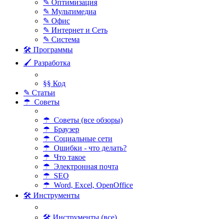
✎ Оптимизация
✎ Мультимедиа
✎ Офис
✎ Интернет и Сеть
✎ Система
🛠 Программы
🖌 Разработка
§§ Код
✎ Статьи
☂ Советы
☂ Советы (все обзоры)
☂ Браузер
☂ Социальные сети
☂ Ошибки - что делать?
☂ Что такое
☂ Электронная почта
☂ SEO
☂ Word, Excel, OpenOffice
🛠 Инструменты
🛠 Инструменты (все)