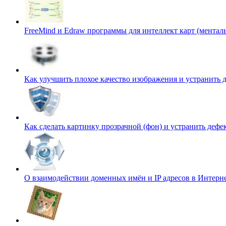
FreeMind и Edraw программы для интеллект карт (ментал
Как улучшить плохое качество изображения и устранить
Как сделать картинку прозрачной (фон) и устранить деф
О взаимодействии доменных имён и IP адресов в Интерн