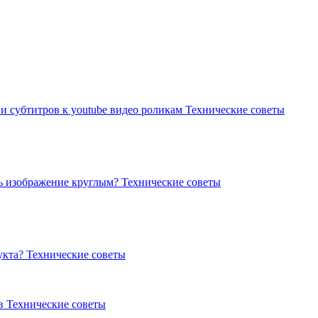
 и субтитров к youtube видео роликам
Технические советы
ать изображение круглым?
Технические советы
укта?
Технические советы
ов
Технические советы