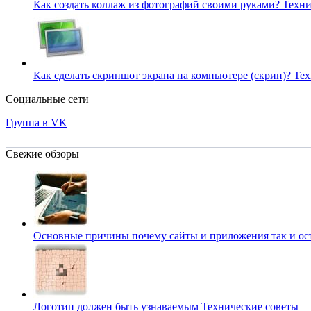
Как создать коллаж из фотографий своими руками?
Техни
Как сделать скриншот экрана на компьютере (скрин)?
Тех
Социальные сети
Группа в VK
Свежие обзоры
Основные причины почему сайты и приложения так и о
Логотип должен быть узнаваемым
Технические советы