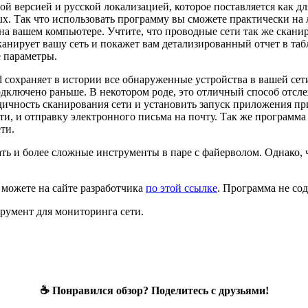
й версией и русской локализацией, которое поставляется как д
x. Так что использовать программу вы сможете практически на
 вашем компьютере. Учтите, что проводные сети так же сканир
анирует вашу сеть и покажет вам детализированный отчет в табл
 параметры.
сохраняет в истории все обнаруженные устройства в вашей сети.
одключено раньше. В некотором роде, это отличный способ отсле
ичность сканирования сети и установить запуск приложения при
ети, и отправку электронного письма на почту. Так же программ
ти.
ть и более сложные инструменты в паре с файерволом. Однако, ч
можете на сайте разработчика
по этой ссылке
. Программа не сод
трумент для мониторинга сети.
☕ Понравился обзор? Поделитесь с друзьями!