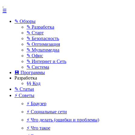
☰
✎ Обзоры
✎ Разработка
✎ Старт
✎ Безопасность
✎ Оптимизация
✎ Мультимедиа
✎ Офис
✎ Интернет и Сеть
✎ Система
💾 Программы
Разработка
§§ Код
✎ Статьи
⚡ Советы
⚡ Браузер
⚡ Социальные сети
⚡ Что делать (ошибки и проблемы)
⚡ Что такое