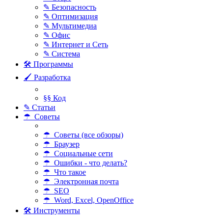
✎ Безопасность
✎ Оптимизация
✎ Мультимедиа
✎ Офис
✎ Интернет и Сеть
✎ Система
🛠 Программы
🖌 Разработка
§§ Код
✎ Статьи
☂ Советы
☂ Советы (все обзоры)
☂ Браузер
☂ Социальные сети
☂ Ошибки - что делать?
☂ Что такое
☂ Электронная почта
☂ SEO
☂ Word, Excel, OpenOffice
🛠 Инструменты