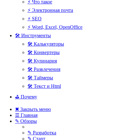
⚡ Что такое
⚡ Электронная почта
⚡ SEO
⚡ Word, Excel, OpenOffice
🛠 Инструменты
🛠 Калькуляторы
🛠 Конвертеры
🛠 Кулинария
🛠 Развлечения
🛠 Таймеры
🛠 Текст и Html
⛳ Почему
✖ Закрыть меню
☰ Главная
✎ Обзоры
✎ Разработка
✎ Старт