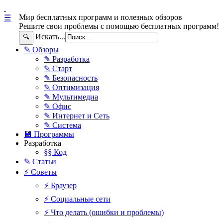
Мир бесплатных программ и полезных обзоров
☰
Решите свои проблемы с помощью бесплатных программ!
Искать...
🔍
✎ Обзоры
✎ Разработка
✎ Старт
✎ Безопасность
✎ Оптимизация
✎ Мультимедиа
✎ Офис
✎ Интернет и Сеть
✎ Система
💾 Программы
Разработка
§§ Код
✎ Статьи
⚡ Советы
⚡ Браузер
⚡ Социальные сети
⚡ Что делать (ошибки и проблемы)