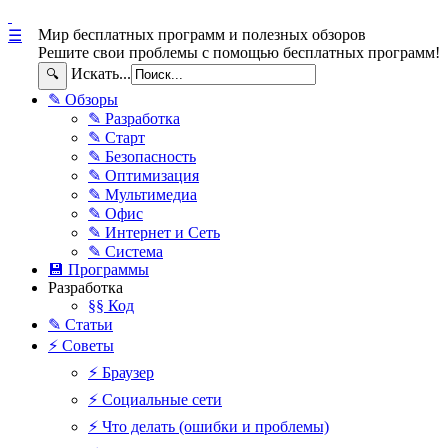
Мир бесплатных программ и полезных обзоров
☰
Решите свои проблемы с помощью бесплатных программ!
Искать...
🔍
✎ Обзоры
✎ Разработка
✎ Старт
✎ Безопасность
✎ Оптимизация
✎ Мультимедиа
✎ Офис
✎ Интернет и Сеть
✎ Система
💾 Программы
Разработка
§§ Код
✎ Статьи
⚡ Советы
⚡ Браузер
⚡ Социальные сети
⚡ Что делать (ошибки и проблемы)