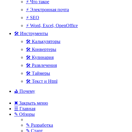
⚡ Что такое
⚡ Электронная почта
⚡ SEO
⚡ Word, Excel, OpenOffice
🛠 Инструменты
🛠 Калькуляторы
🛠 Конвертеры
🛠 Кулинария
🛠 Развлечения
🛠 Таймеры
🛠 Текст и Html
⛳ Почему
✖ Закрыть меню
☰ Главная
✎ Обзоры
✎ Разработка
✎ Старт