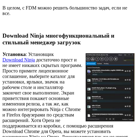
В целом, с FDM можно решить большинство задач, если не
все.
Download Ninja многофункциональный и
стильный менеджер загрузок
Установка
: Установщик
Download Ninja
достаточно прост и
не имеет никаких скрытых программ.
Просто примите лицензионное
соглашение, выберите каталог для
установки, ярлыки, значок на
рабочем столе и инсталлятор
закончит свое выполнение. Экран
приветствия покажет основные
изменения релиза, а так же, как
можно интегрировать Ninja с Chrome
и Firefox браузерами по средствам
расширений. Хотя Opera не
поддерживается из коробки, с помощью расширения
Download Chrome для Opera, вы можете установить
расширение Ninja на Opera. Деинсталляция так же не имеет