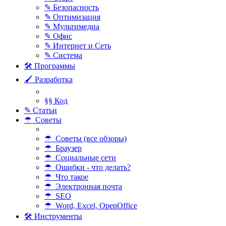
✎ Безопасность
✎ Оптимизация
✎ Мультимедиа
✎ Офис
✎ Интернет и Сеть
✎ Система
🛠 Программы
🖌 Разработка
§§ Код
✎ Статьи
☂ Советы
☂ Советы (все обзоры)
☂ Браузер
☂ Социальные сети
☂ Ошибки - что делать?
☂ Что такое
☂ Электронная почта
☂ SEO
☂ Word, Excel, OpenOffice
🛠 Инструменты