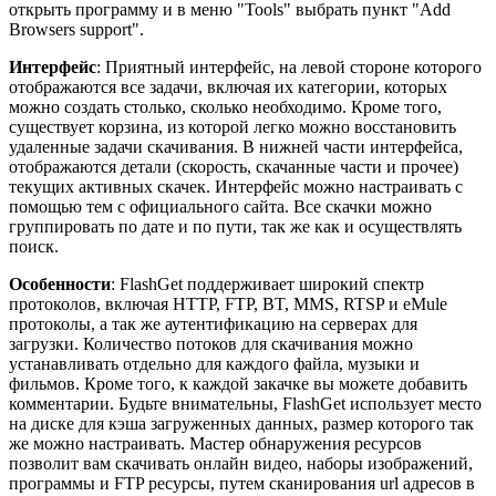
открыть программу и в меню "Tools" выбрать пункт "Add
Browsers support".
Интерфейс
: Приятный интерфейс, на левой стороне которого
отображаются все задачи, включая их категории, которых
можно создать столько, сколько необходимо. Кроме того,
существует корзина, из которой легко можно восстановить
удаленные задачи скачивания. В нижней части интерфейса,
отображаются детали (скорость, скачанные части и прочее)
текущих активных скачек. Интерфейс можно настраивать с
помощью тем с официального сайта. Все скачки можно
группировать по дате и по пути, так же как и осуществлять
поиск.
Особенности
: FlashGet поддерживает широкий спектр
протоколов, включая HTTP, FTP, BT, MMS, RTSP и eMule
протоколы, а так же аутентификацию на серверах для
загрузки. Количество потоков для скачивания можно
устанавливать отдельно для каждого файла, музыки и
фильмов. Кроме того, к каждой закачке вы можете добавить
комментарии. Будьте внимательны, FlashGet использует место
на диске для кэша загруженных данных, размер которого так
же можно настраивать. Мастер обнаружения ресурсов
позволит вам скачивать онлайн видео, наборы изображений,
программы и FTP ресурсы, путем сканирования url адресов в