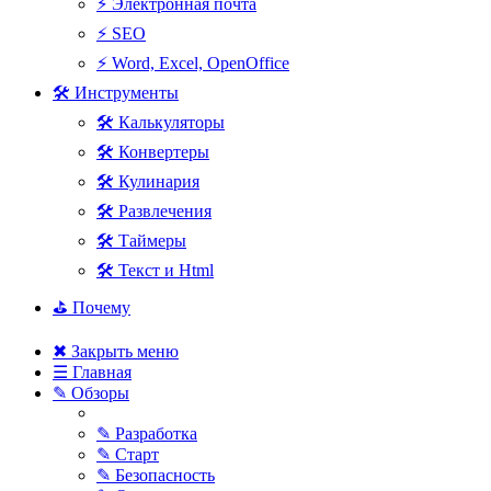
⚡ Электронная почта
⚡ SEO
⚡ Word, Excel, OpenOffice
🛠 Инструменты
🛠 Калькуляторы
🛠 Конвертеры
🛠 Кулинария
🛠 Развлечения
🛠 Таймеры
🛠 Текст и Html
⛳ Почему
✖ Закрыть меню
☰ Главная
✎ Обзоры
✎ Разработка
✎ Старт
✎ Безопасность