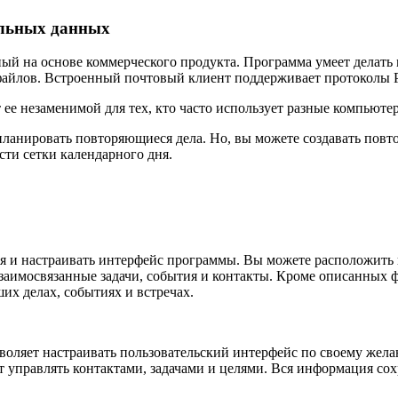
альных данных
на основе коммерческого продукта. Программа умеет делать мн
файлов. Встроенный почтовый клиент поддерживает протоколы
 ее незаменимой для тех, кто часто использует разные компьюте
апланировать повторяющиеся дела. Но, вы можете создавать пов
сти сетки календарного дня.
я и настраивать интерфейс программы. Вы можете расположить и
заимосвязанные задачи, события и контакты. Кроме описанных ф
ших делах, событиях и встречах.
оляет настраивать пользовательский интерфейс по своему жела
т управлять контактами, задачами и целями. Вся информация со