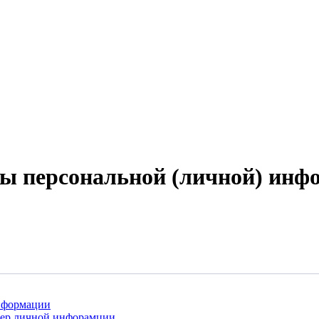
ы персональной (личной) инф
информации
джер личной инфорамции