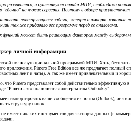
ро развивается, и существуют онлайн МПИ, необходимо понима
 "где-то" на чужих серверах. Поэтому в обзоре присутствуют
нировать повторяющиеся задачи, экспорт и импорт, которые т
кций так же придавало вес программе перед ее аналогами.
тих функций может быть решающим фактором между выбором меж
неджер личной инфорамции
лохой полнофункциональной программой МПИ. Хоть, бесплатная 
о приложения, Pimero Free Edition все же предлагает полный с
новостных лент и чаты). А так же имеет привлекательный и хор
о, что Pimero представляет собой действительно эффективную в
де "Pimero - это полноценная альтернатива Outlook-у".
умеет импортировать ваши сообщения из почты (Outlook), она ни
вать структуру папок.
я не имеет никаких инструментов для экспорта данных (в коммерч
задачи.