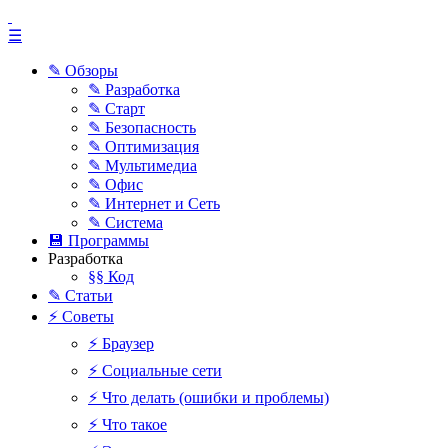
☰
✎ Обзоры
✎ Разработка
✎ Старт
✎ Безопасность
✎ Оптимизация
✎ Мультимедиа
✎ Офис
✎ Интернет и Сеть
✎ Система
💾 Программы
Разработка
§§ Код
✎ Статьи
⚡ Советы
⚡ Браузер
⚡ Социальные сети
⚡ Что делать (ошибки и проблемы)
⚡ Что такое