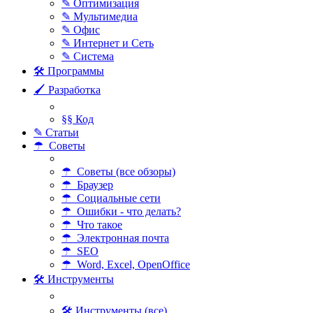
✎ Оптимизация
✎ Мультимедиа
✎ Офис
✎ Интернет и Сеть
✎ Система
🛠 Программы
🖌 Разработка
§§ Код
✎ Статьи
☂ Советы
☂ Советы (все обзоры)
☂ Браузер
☂ Социальные сети
☂ Ошибки - что делать?
☂ Что такое
☂ Электронная почта
☂ SEO
☂ Word, Excel, OpenOffice
🛠 Инструменты
🛠 Инструменты (все)