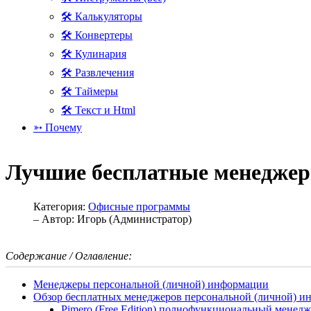
🛠 Калькуляторы
🛠 Конвертеры
🛠 Кулинария
🛠 Развлечения
🛠 Таймеры
🛠 Текст и Html
➳ Почему
Лучшие бесплатные менеджер
Категория:
Офисные программы
– Автор:
Игорь (Администратор)
Содержание / Оглавление:
Менеджеры персональной (личной) информации
Обзор бесплатных менеджеров персональной (личной) 
Pimero (Free Edition) полнофункциональный мене