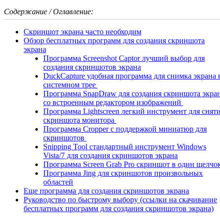
Содержание / Оглавление:
Скриншот экрана часто необходим
Обзор бесплатных программ для создания скриншота
экрана
Программа Screenshot Captor лучший выбор для
создания скриншотов экрана
DuckCapture удобная программа для снимка экрана 
системном трее
Программа SnapDraw для создания скриншота экра
со встроенным редактором изображений
Программа Lightscreen легкий инструмент для снят
скриншота монитора
Программа Cropper с поддержкой миниатюр для
скриншотов
Snipping Tool стандартный инструмент Windows
Vista/7 для создания скриншотов экрана
Программа Screen Grab Pro скриншот в один щелчо
Программа Jing для скриншотов произвольных
областей
Еще программа для создания скриншотов экрана
Руководство по быстрому выбору (ссылки на скачивание
бесплатных программ для создания скриншотов экрана)