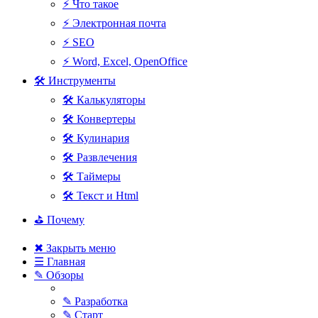
⚡ Что такое
⚡ Электронная почта
⚡ SEO
⚡ Word, Excel, OpenOffice
🛠 Инструменты
🛠 Калькуляторы
🛠 Конвертеры
🛠 Кулинария
🛠 Развлечения
🛠 Таймеры
🛠 Текст и Html
⛳ Почему
✖ Закрыть меню
☰ Главная
✎ Обзоры
✎ Разработка
✎ Старт