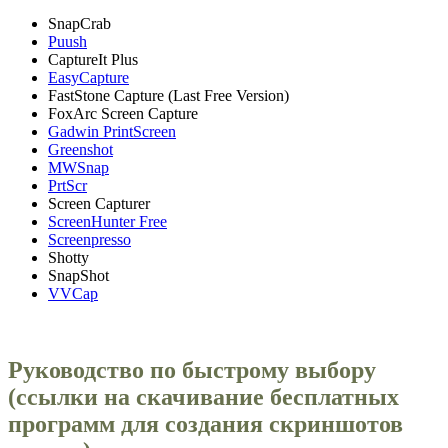
SnapCrab
Puush
CaptureIt Plus
EasyCapture
FastStone Capture (Last Free Version)
FoxArc Screen Capture
Gadwin PrintScreen
Greenshot
MWSnap
PrtScr
Screen Capturer
ScreenHunter Free
Screenpresso
Shotty
SnapShot
VVCap
Руководство по быстрому выбору
(ссылки на скачивание бесплатных
программ для создания скриншотов