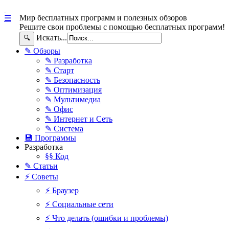
Мир бесплатных программ и полезных обзоров
☰
Решите свои проблемы с помощью бесплатных программ!
Искать...
🔍
✎ Обзоры
✎ Разработка
✎ Старт
✎ Безопасность
✎ Оптимизация
✎ Мультимедиа
✎ Офис
✎ Интернет и Сеть
✎ Система
💾 Программы
Разработка
§§ Код
✎ Статьи
⚡ Советы
⚡ Браузер
⚡ Социальные сети
⚡ Что делать (ошибки и проблемы)