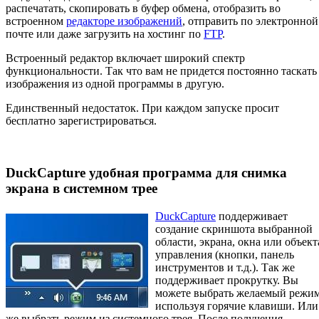
распечатать, скопировать в буфер обмена, отобразить во
встроенном
редакторе изображений
, отправить по электронной
почте или даже загрузить на хостинг по
FTP
.
Встроенный редактор включает широкий спектр
функциональности. Так что вам не придется постоянно таскать
изображения из одной программы в другую.
Единственный недостаток. При каждом запуске просит
бесплатно зарегистрироваться.
DuckCapture удобная программа для снимка
экрана в системном трее
DuckCapture
поддерживает
создание скриншота выбранной
области, экрана, окна или объект
управления (кнопки, панель
инструментов и т.д.). Так же
поддерживает прокрутку. Вы
можете выбрать желаемый режи
используя горячие клавиши. Или
же выбрать режим из системного трея. После получения