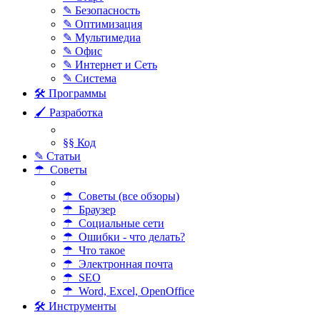
✎ Безопасность
✎ Оптимизация
✎ Мультимедиа
✎ Офис
✎ Интернет и Сеть
✎ Система
🛠 Программы
🖌 Разработка
§§ Код
✎ Статьи
☂ Советы
☂ Советы (все обзоры)
☂ Браузер
☂ Социальные сети
☂ Ошибки - что делать?
☂ Что такое
☂ Электронная почта
☂ SEO
☂ Word, Excel, OpenOffice
🛠 Инструменты