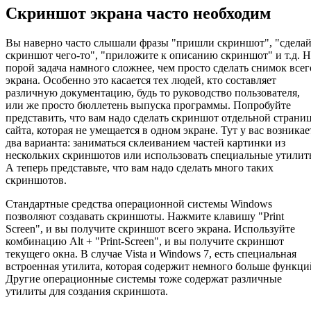
Скриншот экрана часто необходим
Вы наверно часто слышали фразы "пришли скриншот", "сдела
скриншот чего-то", "приложите к описанию скриншот" и т.д. Н
порой задача намного сложнее, чем просто сделать снимок всег
экрана. Особенно это касается тех людей, кто составляет
различную документацию, будь то руководство пользователя,
или же просто бюллетень выпуска программы. Попробуйте
представить, что вам надо сделать скриншот отдельной страни
сайта, которая не умещается в одном экране. Тут у вас возникае
два варианта: заниматься склеиванием частей картинки из
нескольких скриншотов или использовать специальные утилит
А теперь представьте, что вам надо сделать много таких
скриншотов.
Стандартные средства операционной системы Windows
позволяют создавать скриншоты. Нажмите клавишу "Print
Screen", и вы получите скриншот всего экрана. Используйте
комбинацию Alt + "Print-Screen", и вы получите скриншот
текущего окна. В случае Vista и Windows 7, есть специальная
встроенная утилита, которая содержит немного больше функци
Другие операционные системы тоже содержат различные
утилиты для создания скриншота.