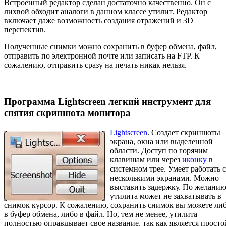
Встроенный редактор сделан достаточно качественно. Он с
лихвой обходит аналоги в данном классе утилит. Редактор
включает даже возможность создания отражений и 3D
перспектив.
Полученные снимки можно сохранить в буфер обмена, файл,
отправить по электронной почте или записать на FTP. К
сожалению, отправить сразу на печать никак нельзя.
Программа Lightscreen легкий инструмент для
снятия скриншота монитора
Lightscreen
. Создает скриншоты
экрана, окна или выделенной
области. Доступ по горячим
клавишам или через
иконку
в
системном трее. Умеет работать с
несколькими экранами. Можно
выставить задержку. По желани
утилита может не захватывать в
снимок курсор. К сожалению, сохранить снимок вы можете ли
в буфер обмена, либо в файл. Но, тем не менее, утилита
полностью оправдывает свое название, так как является просто