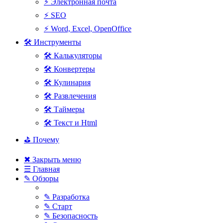
⚡ Электронная почта
⚡ SEO
⚡ Word, Excel, OpenOffice
🛠 Инструменты
🛠 Калькуляторы
🛠 Конвертеры
🛠 Кулинария
🛠 Развлечения
🛠 Таймеры
🛠 Текст и Html
⛳ Почему
✖ Закрыть меню
☰ Главная
✎ Обзоры
✎ Разработка
✎ Старт
✎ Безопасность