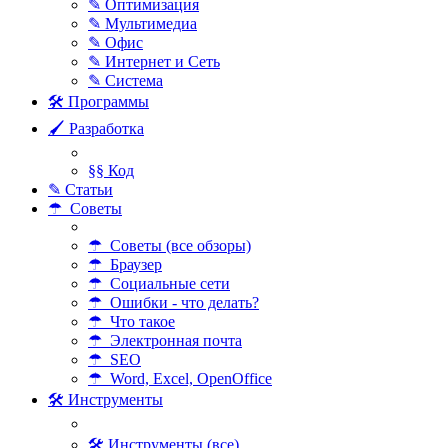
✎ Оптимизация
✎ Мультимедиа
✎ Офис
✎ Интернет и Сеть
✎ Система
🛠 Программы
🖌 Разработка
§§ Код
✎ Статьи
☂ Советы
☂ Советы (все обзоры)
☂ Браузер
☂ Социальные сети
☂ Ошибки - что делать?
☂ Что такое
☂ Электронная почта
☂ SEO
☂ Word, Excel, OpenOffice
🛠 Инструменты
🛠 Инструменты (все)