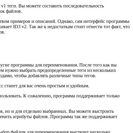
 v1 теги. Вы можете составить последовательность
ок файлов.
еством примеров и описаний. Однако, сам интерфейс программы
вает ID3 v2. Так же к недостаткам стоит отнести тот факт, что
ов.
угие программы для переименования. После того как вы
ем нужно выбрать предопределенные теги из нескольких
дами, чтобы добавлять различные типы тегов.
с станет для вас очень простым и удобным.
пользовать. К сожалению, программа поддерживает только
в, но и для отдельно выбранных. Вы можете выстроить
менить атрибуты файлов. Программа так же поддерживает
выбор файлов для переименования выглядит несколько