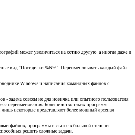
тографий может увеличиться на сотню другую, а иногда даже и
онятные вид "Посиделки %N%". Переименовывать каждый файл
роводнике Windows и написания командных файлов с
в - задача совсем не для новичка или опытного пользователя.
цесс переименования. Большинство таких программ
 И лишь некоторые представляют более мощный арсенал
иями файлов, программы в статье в большей степени
, способных решить сложные задачи.