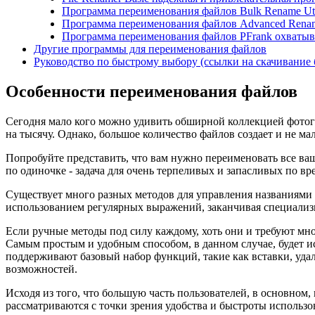
Программа переименования файлов Bulk Rename Uti
Программа переименования файлов Advanced Rename
Программа переименования файлов PFrank охватыва
Другие программы для переименования файлов
Руководство по быстрому выбору (ссылки на скачивание
Особенности переименования файлов
Сегодня мало кого можно удивить обширной коллекцией фотогр
на тысячу. Однако, большое количество файлов создает и не ма
Попробуйте представить, что вам нужно переименовать все в
по одиночке - задача для очень терпеливых и запасливых по в
Существует много разных методов для управления названиями
использованием регулярных выражений, заканчивая специали
Если ручные методы под силу каждому, хоть они и требуют мно
Самым простым и удобным способом, в данном случае, будет 
поддерживают базовый набор функций, такие как вставки, удал
возможностей.
Исходя из того, что большую часть пользователей, в основном
рассматриваются с точки зрения удобства и быстроты использов