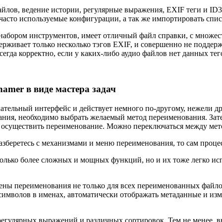
айлов, ведение истории, регулярные выражения, EXIF теги и ID3
часто используемые конфигурации, а так же импортировать спис
им набором инструментов, имеет отличный файл справки, с множ
рживает только несколько тэгов EXIF, и совершенно не поддержи
егда корректно, если у каких-либо аудио файлов нет данных тег
mer в виде мастера задач
ательный интерфейс и действует немного по-другому, нежели др
ния, необходимо выбрать желаемый метод переименования. Зат
 осуществить переименование. Можно переключаться между мето
азберетесь с механизмами и меню переименования, то сам процес
олько более сложных и мощных функций, но и их тоже легко ис
мены переименования не только для всех переименованных файло
символов в именах, автоматически отображать метаданные и из
 регулярных выражений и различных сортировок. Тем не менее, 