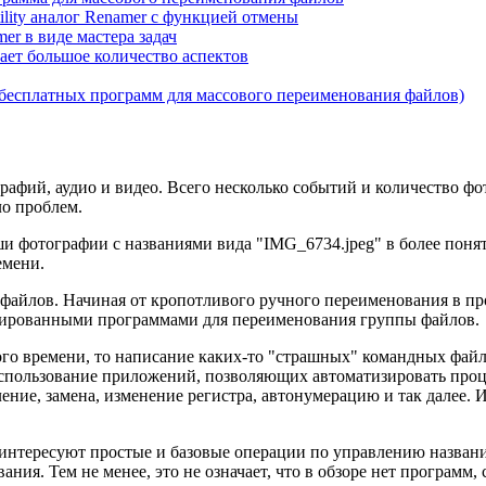
lity аналог Renamer с функцией отмены
r в виде мастера задач
ет большое количество аспектов
 бесплатных программ для массового переименования файлов)
афий, аудио и видео. Всего несколько событий и количество фо
ло проблем.
аши фотографии с названиями вида "IMG_6734.jpeg" в более п
ремени.
 файлов. Начиная от кропотливого ручного переименования в п
зированными программами для переименования группы файлов.
го времени, то написание каких-то "страшных" командных файло
использование приложений, позволяющих автоматизировать про
ение, замена, изменение регистра, автонумерацию и так далее.
, интересуют простые и базовые операции по управлению назван
ания. Тем не менее, это не означает, что в обзоре нет программ