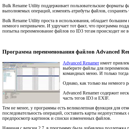
Bulk Rename Utility поддерживает пользовательские форматы ф
выполняемых операций, изменять атрибуты файлов, сохранять 
Bulk Rename Utility проста в использования, обладает больш
немного непривычен. И удручает тот факт, что программа подде
попытка переименование файлов по ID3 тегам происходит не вс
Программа переименования файлов Advanced Rena
Advanced Renamer
имеет привлек
выберите файлы для переименова
командных меню. И только тогда
Однако, как только вы немного р
Advanced Renamer содержит неск
часть тегов ID3 и EXIF.
Тем не менее, у программы есть великолепная функция для от
последовательность операций, составить карты недопустимых 
предпросмотр картинок и списки измененных файлов.
Начиная с версии 2.7, в программу была добавлена поддержка