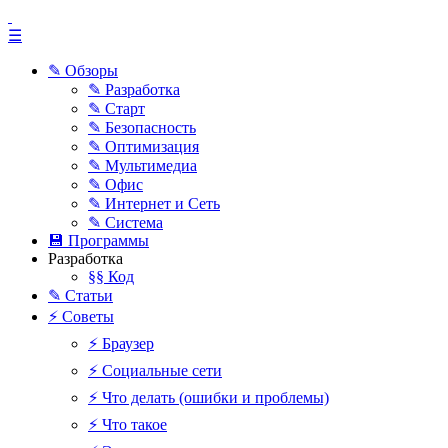
☰
✎ Обзоры
✎ Разработка
✎ Старт
✎ Безопасность
✎ Оптимизация
✎ Мультимедиа
✎ Офис
✎ Интернет и Сеть
✎ Система
💾 Программы
Разработка
§§ Код
✎ Статьи
⚡ Советы
⚡ Браузер
⚡ Социальные сети
⚡ Что делать (ошибки и проблемы)
⚡ Что такое